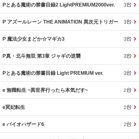
Pとある魔術の禁書目録2 LightPREMIUM2000ver.
P アズールレーン THE ANIMATION 異次元トリガー
P 魔法少女まどか☆マギカ3
P真・北斗無双 第3章 ジャギの逆襲
Pとある魔術の禁書目録 Light PREMIUM ver.
e 無職転生 ~異世界行ったら本気だす~
e冥妃転生
e バイオハザード6