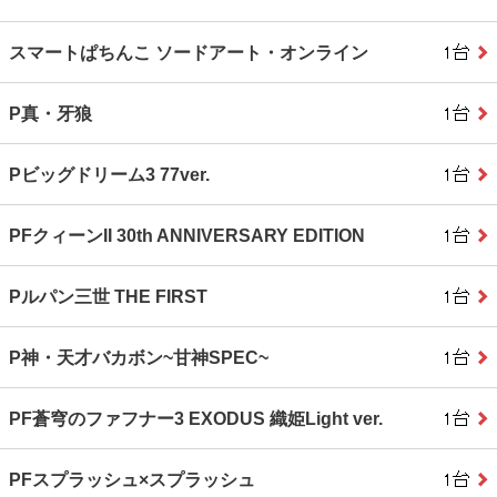
スマートぱちんこ ソードアート・オンライン
P真・牙狼
Pビッグドリーム3 77ver.
PFクィーンII 30th ANNIVERSARY EDITION
Pルパン三世 THE FIRST
P神・天才バカボン~甘神SPEC~
PF蒼穹のファフナー3 EXODUS 織姫Light ver.
PFスプラッシュ×スプラッシュ