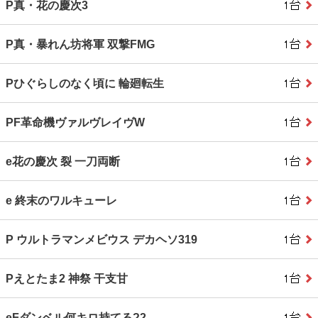
P真・花の慶次3
P真・暴れん坊将軍 双撃FMG
Pひぐらしのなく頃に 輪廻転生
PF革命機ヴァルヴレイヴW
e花の慶次 裂 一刀両断
e 終末のワルキューレ
P ウルトラマンメビウス デカヘソ319
Pえとたま2 神祭 干支甘
eFダンベル何キロ持てる?2