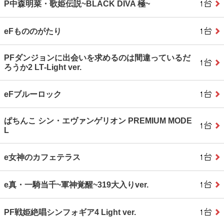
P中森明菜・歌姫伝説~BLACK DIVA 極~
eFもののがたり
PFダンジョンに出会いを求めるのは間違っているだ
ろうか2 LT‐Light ver.
eFブルーロック
ぱちんこ シン・エヴァンゲリオン PREMIUM MODE
L
e女神のカフェテラス
e真・一騎当千~軍神覚醒~319大入りver.
PF戦姫絶唱シンフォギア4 Light ver.