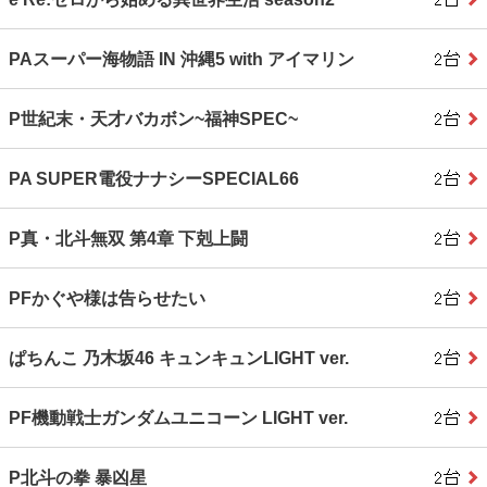
PAスーパー海物語 IN 沖縄5 with アイマリン
P世紀末・天才バカボン~福神SPEC~
PA SUPER電役ナナシーSPECIAL66
P真・北斗無双 第4章 下剋上闘
PFかぐや様は告らせたい
ぱちんこ 乃木坂46 キュンキュンLIGHT ver.
PF機動戦士ガンダムユニコーン LIGHT ver.
P北斗の拳 暴凶星