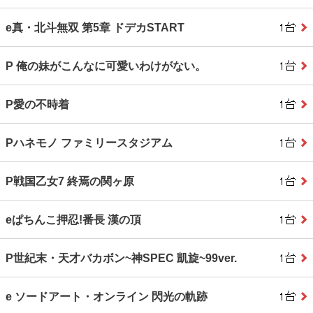
e真・北斗無双 第5章 ドデカSTART
P 俺の妹がこんなに可愛いわけがない。
P愛の不時着
Pハネモノ ファミリースタジアム
P戦国乙女7 終焉の関ヶ原
eぱちんこ押忍!番長 漢の頂
P世紀末・天才バカボン~神SPEC 凱旋~99ver.
e ソードアート・オンライン 閃光の軌跡