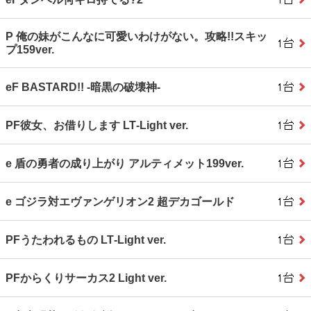
P 俺の妹がこんなに可愛いわけがない。攻略!!スキッ
プ159ver.
eF BASTARD!! ‐暗黒の破壊神‐
PF彼女、お借りします LT‐Light ver.
e 盾の勇者の成り上がり アルティメット199ver.
e ゴジラ対エヴァンゲリオン2 超デカゴールド
PFうたわれるもの LT‐Light ver.
PFからくりサーカス2 Light ver.