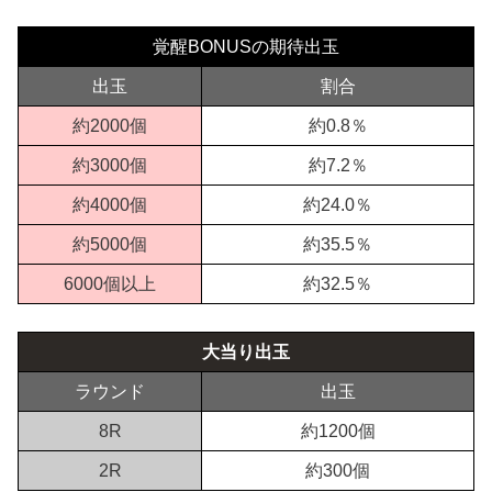
覚醒BONUSの期待出玉
出玉
割合
約2000個
約0.8％
約3000個
約7.2％
約4000個
約24.0％
約5000個
約35.5％
6000個以上
約32.5％
大当り出玉
ラウンド
出玉
8R
約1200個
2R
約300個