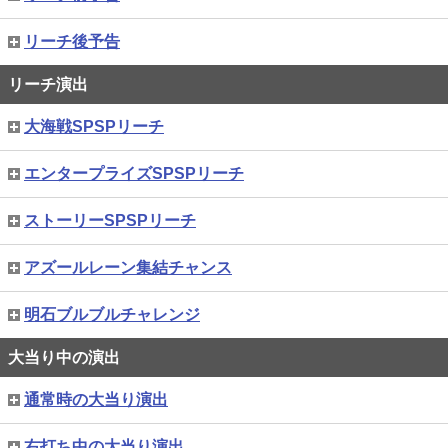
リーチ後予告
リーチ演出
大海戦SPSPリーチ
エンタープライズSPSPリーチ
ストーリーSPSPリーチ
アズールレーン集結チャンス
明石ブルブルチャレンジ
大当り中の演出
通常時の大当り演出
右打ち中の大当り演出