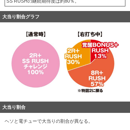
SS RUSHの継続期待度は約80％。
大当り割合グラフ
大当り割合
ヘソと電チューで大当りの割合が異なる。