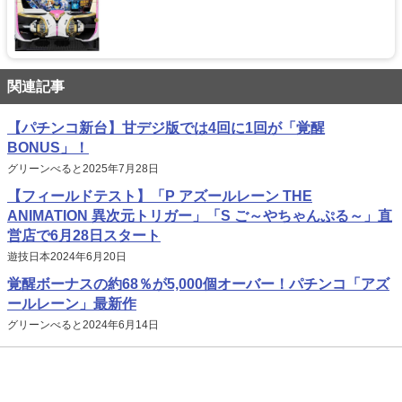
関連記事
【パチンコ新台】甘デジ版では4回に1回が「覚醒
BONUS」！
グリーンべると2025年7月28日
【フィールドテスト】「P アズールレーン THE
ANIMATION 異次元トリガー」「S ご～やちゃんぷる～」直
営店で6月28日スタート
遊技日本2024年6月20日
覚醒ボーナスの約68％が5,000個オーバー！パチンコ「アズ
ールレーン」最新作
グリーンべると2024年6月14日