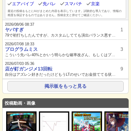
エアバイブ
先バレ
スマパチ
京楽
最近の投稿をもとにAIがまとめた内容を表示しています。試験的な導入であり、情報の
精度を保証するものではありません。投稿全文と併せてご確認ください。
2026/08/06 08:37
ヤバすぎ
1
79で初打ちしたんですが、カスタムしてても演出バランス悪すぎません？先バレ外れまくるし、金もりもりのエンタープライズ？み...
2026/07/08 18:33
プログラムミス
3
こういう先バレ40%とかいう明らかな確率改ざん、もしくはプログラムミスどうにかしないのでしょうか？規制かけるとかできるで...
2026/07/03 05:36
店が釘ガンジメ13回転
9
自分はアズレン好きだったけどもうLTのせいでお金捨ててる状況です。 アズレンも勿論右打ち出来ずに9万円楽しくもなく消えま...
掲示板をもっと見る
投稿動画・画像