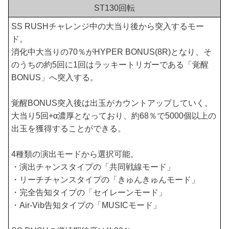
ST130回転
SS RUSHチャレンジ中の大当り後から突入するモー
ド。
消化中大当りの70％がHYPER BONUS(8R)となり、そ
のうちの約5回に1回はラッキートリガーである「覚醒
BONUS」へ突入する。
覚醒BONUS突入後は出玉がカウントアップしていく。
大当り5回+α濃厚となっており、約68％で5000個以上の
出玉を獲得することができる。
4種類の演出モードから選択可能。
・演出チャンスタイプの「共同戦線モード」
・リーチチャンスタイプの「きゅんきゅんモード」
・完全告知タイプの「セイレーンモード」
・Air-Vib告知タイプの「MUSICモード」