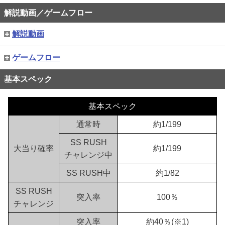
2024/07/22
解説動画／ゲームフロー
アズールレーン集結チャンス（リーチ演出）
2024/07/22
ストーリーSPSPリーチ（リーチ演出）
解説動画
2024/07/22
エンタープライズSPSPリーチ（リーチ演出）
ゲームフロー
2024/07/12
リーチ後予告（予告演出）
2024/07/12
基本スペック
先読み予告（予告演出）
2024/07/12
リーチ前予告（予告演出）
基本スペック
2024/07/12
注目演出（注目演出）
通常時
約1/199
2024/07/04
ゲームフロー（解説動画／ゲームフロー）
SS RUSH
2024/06/28
解説動画（解説動画／ゲームフロー）
大当り確率
約1/199
チャレンジ中
2024/06/26
右打ち中の大当り演出（大当り中の演出）
SS RUSH中
約1/82
SS RUSH
突入率
100％
チャレンジ
突入率
約40％(※1)