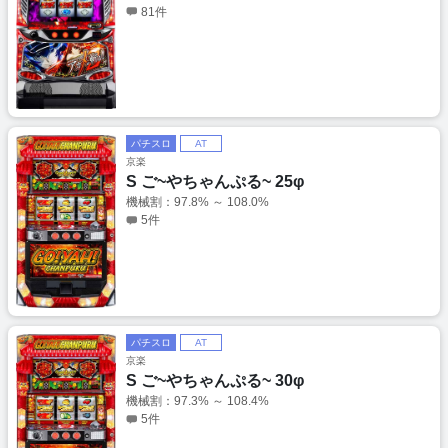
81件
パチスロ
AT
京楽
S ご~やちゃんぷる~ 25φ
機械割：97.8% ～ 108.0%
5件
パチスロ
AT
京楽
S ご~やちゃんぷる~ 30φ
機械割：97.3% ～ 108.4%
5件