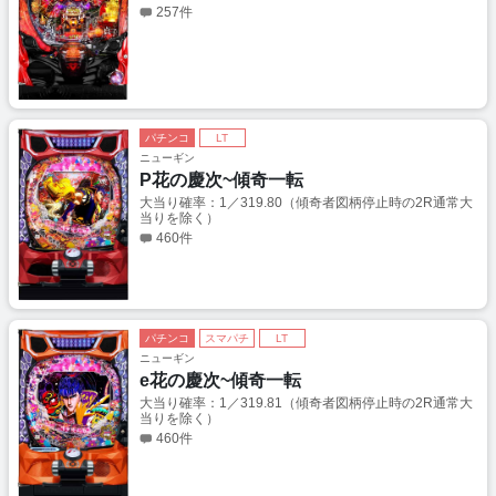
257件
パチンコ
LT
ニューギン
P花の慶次~傾奇一転
大当り確率：1／319.80（傾奇者図柄停止時の2R通常大
当りを除く）
460件
パチンコ
スマパチ
LT
ニューギン
e花の慶次~傾奇一転
大当り確率：1／319.81（傾奇者図柄停止時の2R通常大
当りを除く）
460件