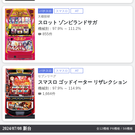
パチスロ
スマスロ
AT
大都技研
スロット ゾンビランドサガ
機械割：97.9% ～ 111.2%
855件
パチスロ
スマスロ
AT
セブンリーグ
スマスロ ゴッドイーター リザレクション
機械割：97.9% ～ 114.9%
1,664件
2024/07/08 新台
全12機種 P6機種 / S6機種