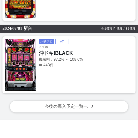
2024/07/01 新台
全1機種 P-機種 / S1機種
パチスロ
AT
ミズホ
沖ドキ!BLACK
機械割：97.2% ～ 108.6%
443件
今後の導入予定一覧へ