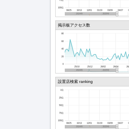
75位
100位
08/25
10/13
12/01
01/19
03/09
04/27
2024年
2025年
掲示板アクセス数
80
60
40
20
0
25/10
25/12
26/02
26/04
26
2024年
2025年
設置店検索 ranking
1位
25位
50位
75位
100位
08/25
10/13
12/01
01/19
03/09
04/27
2024年
2025年