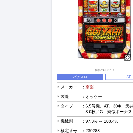
(C)KYORAKU
パチスロ
AT
メーカー ：
京楽
製造 ：オッケー.
タイプ ：
6.5号機、AT、30Φ、
3.0枚／G、疑似ボーナス
機械割 ：
97.3% ～ 108.4%
検定番号 ：230283