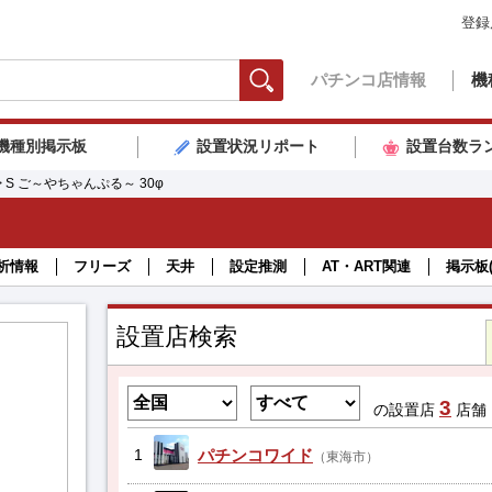
登録
パチンコ店情報
機
検索
機種別掲示板
設置状況リポート
設置台数ラ
> S ご～やちゃんぷる～ 30φ
析情報
フリーズ
天井
設定推測
AT・ART関連
掲示板
設置店検索
3
の設置店
店舗
1
パチンコワイド
（東海市）