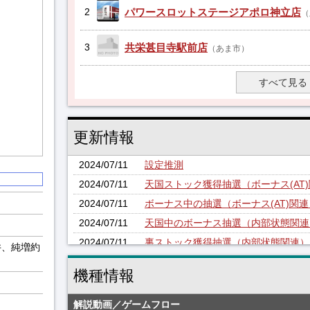
2
パワースロットステージアポロ神立店
（
3
共栄甚目寺駅前店
（あま市）
すべて見る
更新情報
2024/07/11
設定推測
2024/07/11
天国ストック獲得抽選（ボーナス(AT
2024/07/11
ボーナス中の抽選（ボーナス(AT)関連
2024/07/11
天国中のボーナス抽選（内部状態関連
2024/07/11
裏ストック獲得抽選（内部状態関連）
天井、純増約
2024/07/11
ゴーヤ観察日記抽選（内部状態関連）
機種情報
2024/07/11
通常時のボーナス抽選（内部状態関連
2024/07/11
天井
解説動画／ゲームフロー