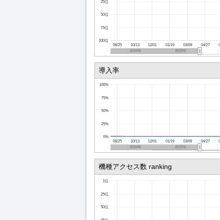
25位
50位
75位
100位
08/25
10/13
12/01
01/19
03/09
04/27
2024年
2025年
導入率
100%
75%
50%
25%
0%
08/25
10/13
12/01
01/19
03/09
04/27
2024年
2025年
機種アクセス数 ranking
1位
25位
50位