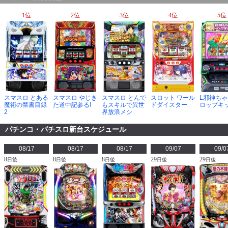
1位
2位
3位
4位
5位
スマスロ とある
スマスロ やじき
スマスロ とんで
スロット ワール
L邪神ち
魔術の禁書目録
た道中記参る!
もスキルで異世
ドダイスター
ロップキ
2
界放浪メシ
パチンコ・パチスロ新台スケジュール
08/17
08/17
08/17
09/07
09/0
8
8
8
29
29
日後
日後
日後
日後
日後