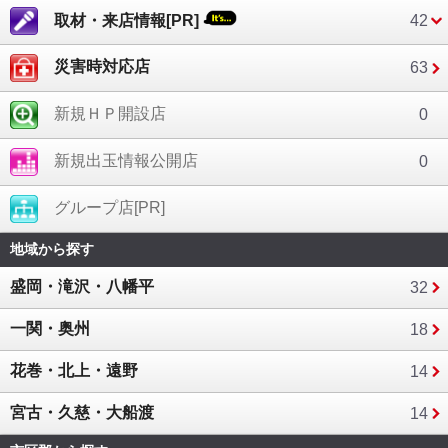
取材・来店情報[PR]
42
災害時対応店
63
新規ＨＰ開設店
0
新規出玉情報公開店
0
グループ店[PR]
地域から探す
盛岡・滝沢・八幡平
32
一関・奥州
18
花巻・北上・遠野
14
宮古・久慈・大船渡
14