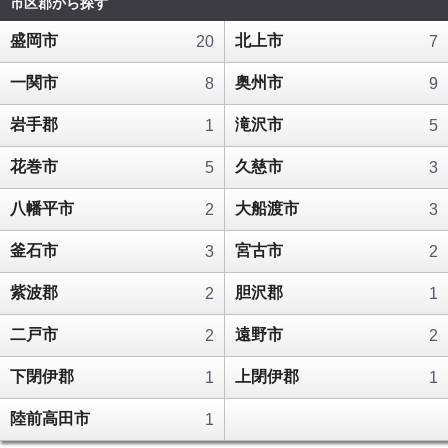
市区郡から探す
盛岡市
北上市
20
7
一関市
奥州市
8
9
岩手郡
滝沢市
1
5
花巻市
久慈市
5
3
八幡平市
大船渡市
2
3
釜石市
宮古市
3
2
紫波郡
胆沢郡
2
1
二戸市
遠野市
2
2
下閉伊郡
上閉伊郡
1
1
陸前高田市
1