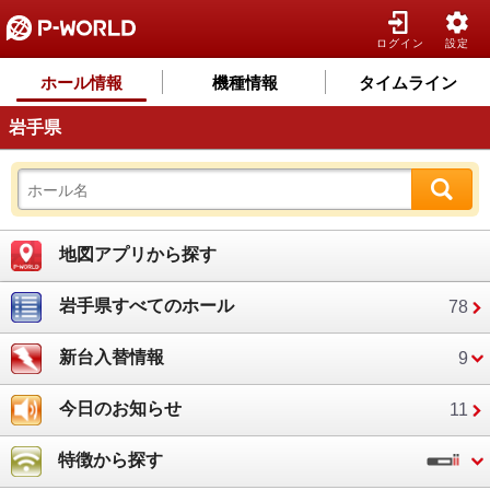
ログイン
設定
ホール情報
機種情報
タイムライン
岩手県
地図アプリから探す
岩手県すべてのホール
78
新台入替情報
9
今日のお知らせ
11
特徴から探す