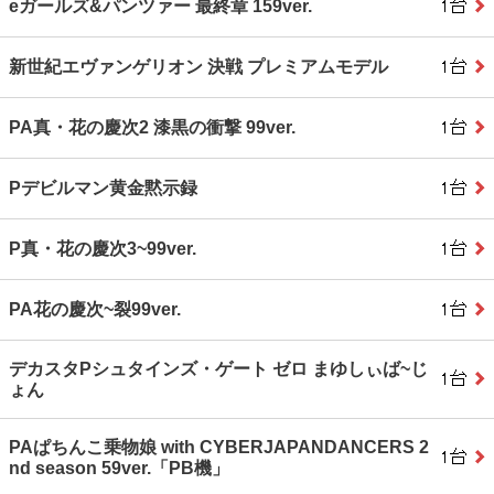
eガールズ&パンツァー 最終章 159ver.
新世紀エヴァンゲリオン 決戦 プレミアムモデル
PA真・花の慶次2 漆黒の衝撃 99ver.
Pデビルマン黄金黙示録
P真・花の慶次3~99ver.
PA花の慶次~裂99ver.
デカスタPシュタインズ・ゲート ゼロ まゆしぃば~じ
ょん
PAぱちんこ乗物娘 with CYBERJAPANDANCERS 2
nd season 59ver.「PB機」