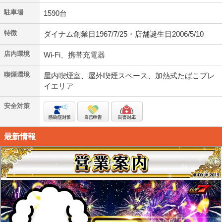
駐車場
1590台
特徴
ダイナム創業日1967/7/25・店舗誕生日2006/5/10
店内環境
Wi-Fi、携帯充電器
喫煙環境
屋内喫煙室、屋外喫煙スペース、加熱式たばこプレ
イエリア
安全対策
最新情報