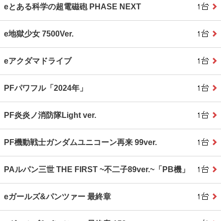
eとある科学の超電磁砲 PHASE NEXT
e地獄少女 7500Ver.
eアクダマドライブ
PFパワフル「2024年」
PF炎炎ノ消防隊Light ver.
PF機動戦士ガンダムユニコーン再来 99ver.
PAルパン三世 THE FIRST ~不二子89ver.~「PB機」
eガールズ&パンツァー 最終章