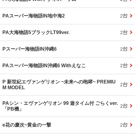
PAスーパー海物語IN地中海2
PA大海物語5ブラックLT99ver.
Pスーパー海物語IN沖縄6
PAスーパー海物語IN沖縄6 Withえなこ
P 新世紀エヴァンゲリオン ~未来への咆哮~ PREMIU
M MODEL
PAシン・エヴァンゲリオン 99 遊タイム付 ごらくver.
「PB機」
e花の慶次~黄金の一撃