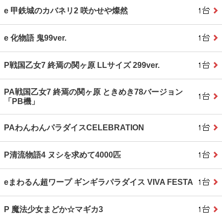
e 甲鉄城のカバネリ2 咲かせや燦然
e 化物語 鬼99ver.
P戦国乙女7 終焉の関ヶ原 LLサイズ 299ver.
PA戦国乙女7 終焉の関ヶ原 ときめき78バージョン
「PB機」
PAわんわんパラダイスCELEBRATION
P清流物語4 ヌシを求めて4000匹
eまわるん超ワープ ギンギラパラダイス VIVA FESTA
P 魔法少女まどか☆マギカ3