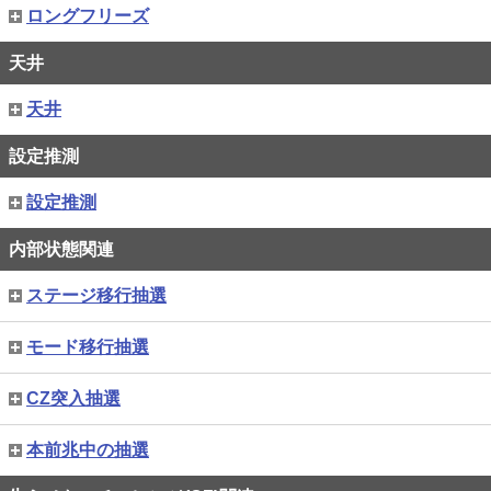
ロングフリーズ
天井
天井
設定推測
設定推測
内部状態関連
ステージ移行抽選
モード移行抽選
CZ突入抽選
本前兆中の抽選