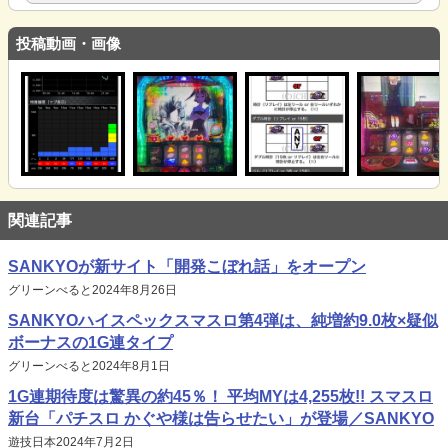
投稿動画・画像
関連記事
SANKYOが新サイト「開発こぼれ話」をオープン
グリーンべると2024年8月26日
SANKYOハイスペックスマスロ第4弾は、純増約9.0枚×疑似
ボーナスの1G連タイプ
グリーンべると2024年8月1日
1G連期待度は驚異の約45％！ 平均MYは4,255枚!! スマスロ
新台「パチスロ かぐや様は告らせたい」が登場／SANKYO
遊技日本2024年7月2日