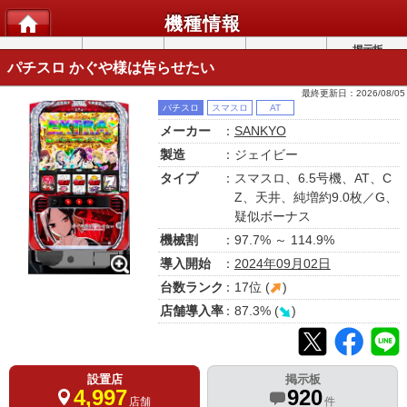
機種情報
掲示板
基本情報
打ち方
演出情報
解析情報
(920)
パチスロ かぐや様は告らせたい
最終更新日：
2026/08/05
パチスロ
スマスロ
AT
メーカー
：
SANKYO
製造
：ジェイビー
タイプ
：スマスロ、6.5号機、AT、C
Z、天井、純増約9.0枚／G、
疑似ボーナス
機械割
：97.7% ～ 114.9%
導入開始
：
2024年09月02日
台数ランク
：
17位
(
)
店舗導入率
：
87.3
% (
)
設置店
掲示板
4,997
920
店舗
件