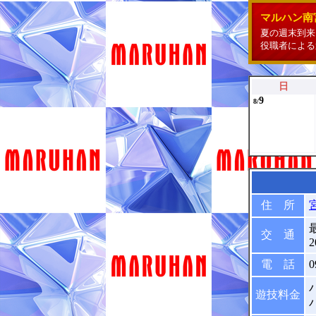
マルハン南
夏の週末到来
役職者による
日
9
8/
住 所
交 通
2
電 話
0
遊技料金
パ