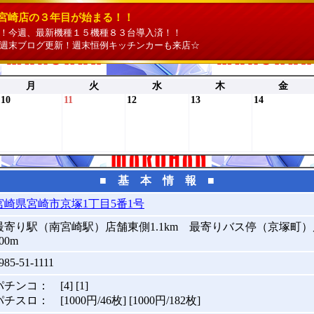
宮崎店の３年目が始まる！！
！今週、最新機種１５機種８３台導入済！！
週末ブログ更新！週末恒例キッチンカーも来店☆
月
火
水
木
金
10
11
12
13
14
■ 基 本 情 報 ■
宮崎県宮崎市京塚1丁目5番1号
最寄り駅（南宮崎駅）店舗東側1.1km 最寄りバス停（京塚町
00m
985-51-1111
パチンコ： [4] [1]
チスロ： [1000円/46枚] [1000円/182枚]