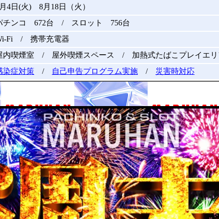
8月4日(火) 8月18日（火）
パチンコ 672台 / スロット 756台
Wi-Fi / 携帯充電器
屋内喫煙室 / 屋外喫煙スペース / 加熱式たばこプレイエリ
感染症対策
/
自己申告プログラム実施
/
災害時対応