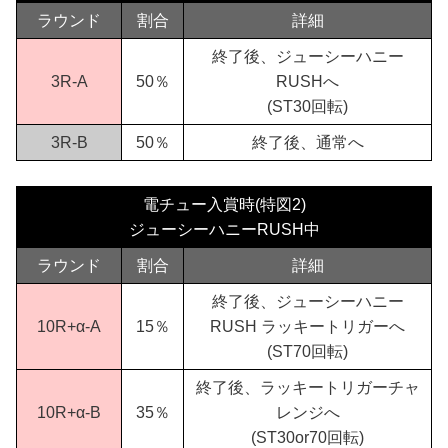
ラウンド
割合
詳細
終了後、ジューシーハニー
3R-A
50％
RUSHへ
(ST30回転)
3R-B
50％
終了後、通常へ
電チュー入賞時(特図2)
ジューシーハニーRUSH中
ラウンド
割合
詳細
終了後、ジューシーハニー
10R+α-A
15％
RUSH ラッキートリガーへ
(ST70回転)
終了後、ラッキートリガーチャ
10R+α-B
35％
レンジへ
(ST30or70回転)