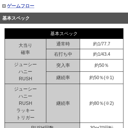
2025/06/08
チャレンジリーチ（リーチ演出）
ゲームフロー
2025/06/08
リーチ後予告（予告演出）
基本スペック
2025/06/08
リーチ前予告（予告演出）
2025/06/08
先読み予告（予告演出）
基本スペック
2025/05/26
7大胸アツ演出（注目演出）
通常時
約1/77.7
大当り
2025/05/26
ゲームフロー（解説動画／ゲームフロー）
確率
右打ち中
約1/43.4
2025/05/18
基本スペック
ジューシー
突入率
約50％
2025/05/18
情報ワンポイント（台紹介）
ハニー
継続率
約50％(※1)
2025/05/18
RUSH
大当り割合
ジューシー
ハニー
RUSH
継続率
約80％(※2)
ラッキー
トリガー
RUSH回数
30or70回転