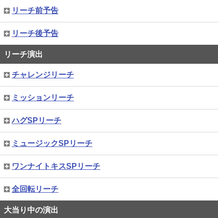
リーチ前予告
リーチ後予告
リーチ演出
チャレンジリーチ
ミッションリーチ
ハグSPリーチ
ミュージックSPリーチ
ワンナイトキスSPリーチ
全回転リーチ
大当り中の演出