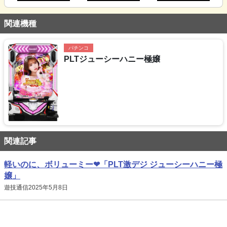
関連機種
パチンコ
PLTジューシーハニー極嬢
関連記事
軽いのに、ボリューミー❤「PLT激デジ ジューシーハニー極
嬢」
遊技通信2025年5月8日