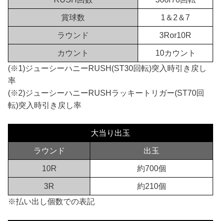
賞球数
1＆2＆7
ラウンド
3Ror10R
カウント
10カウント
(※1)ジューシーハニーRUSH(ST30回転)突入時引き戻し
率
(※2)ジューシーハニーRUSHラッキートリガー(ST70回
転)突入時引き戻し率
大当り出玉
ラウンド
出玉
10R
約700個
3R
約210個
※払い出し個数での表記