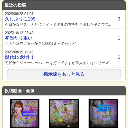
最近の投稿
2026/06/28 01:07
久しぶりに199
3
今日かなり久しぶりにライトミドルの方を打ちましたそこで気になったのが胸アツの女群予告でハイハイしてる前作の女優さんが居た...
2025/10/13 23:48
初当たり重い
1
この台本当に1/77か？1000はまってたけど
2025/08/15 15:48
歴代1の駄作！
0
初代からジューシーハニーは打ってますが個人的にはシリーズＮｏ．1の駄作！時代の流れ的にこのスペックになったのかもしれませ...
掲示板をもっと見る
投稿動画・画像