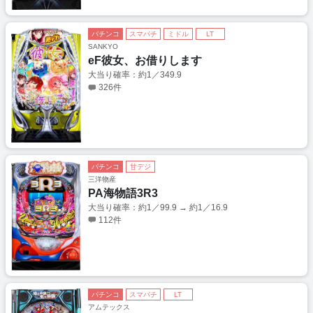
パチンコ
スマパチ
ミドル
LT
SANKYO
eF彼女、お借りします
大当り確率：約1／349.9
326件
パチンコ
甘デジ
三洋物産
PA海物語3R3
大当り確率：約1／99.9 → 約1／16.9
112件
パチンコ
スマパチ
LT
アムテックス