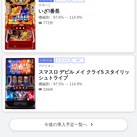
サボハニ
いざ!番長
機械割：97.6% ～ 114.9%
772件
パチスロ
スマスロ
AT
アデリオン
スマスロ デビル メイ クライ5 スタイリッ
シュトライブ
機械割：97.5% ～ 114.9%
339件
今後の導入予定一覧へ