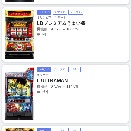
パチスロ
スマスロ
ノーマル
オリンピアエステート
LBプレミアムうまい棒
機械割：97.6% ～ 106.5%
7件
パチスロ
スマスロ
AT
オッケー.
L ULTRAMAN
機械割：97.7% ～ 114.9%
16件
パチスロ
スマスロ
AT