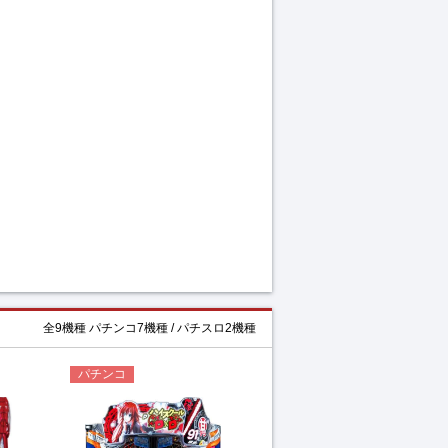
全9機種 パチンコ7機種 / パチスロ2機種
パチンコ