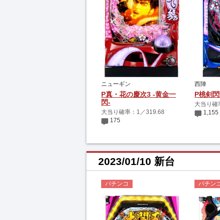
ニューギン
西陣
P真・花の慶次3 ‐黄金一
P桃剣閃
閃‐
大当り確率
大当り確率：1／319.68
1,155
175
2023/01/10 新台
パチンコ
パチン