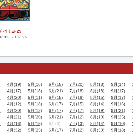
チバリヨ‐25
.9% ～ 107.6%
)
4月(19)
5月(16)
6月(15)
7月(20)
8月(18)
9月(14)
)
4月(17)
5月(18)
6月(21)
7月(18)
8月(18)
9月(17)
)
4月(20)
5月(11)
6月(15)
7月(18)
8月(15)
9月(17)
)
4月(12)
5月(18)
6月(17)
7月(15)
8月(14)
9月(16)
)
4月(20)
5月(13)
6月(17)
7月(17)
8月(19)
9月(21)
)
4月(21)
5月(20)
6月(21)
7月(12)
8月(19)
9月(25)
)
4月(16)
5月(15)
6月(0)
7月(13)
8月(14)
9月(10)
)
4月(32)
5月(25)
6月(17)
7月(12)
8月(30)
9月(18)