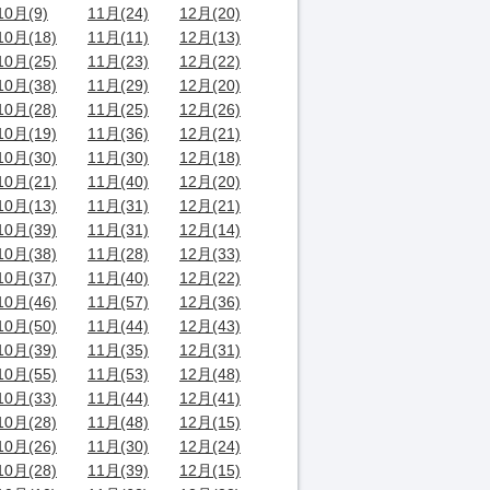
10月(9)
11月(24)
12月(20)
10月(18)
11月(11)
12月(13)
10月(25)
11月(23)
12月(22)
10月(38)
11月(29)
12月(20)
10月(28)
11月(25)
12月(26)
10月(19)
11月(36)
12月(21)
10月(30)
11月(30)
12月(18)
10月(21)
11月(40)
12月(20)
10月(13)
11月(31)
12月(21)
10月(39)
11月(31)
12月(14)
10月(38)
11月(28)
12月(33)
10月(37)
11月(40)
12月(22)
10月(46)
11月(57)
12月(36)
10月(50)
11月(44)
12月(43)
10月(39)
11月(35)
12月(31)
10月(55)
11月(53)
12月(48)
10月(33)
11月(44)
12月(41)
10月(28)
11月(48)
12月(15)
10月(26)
11月(30)
12月(24)
10月(28)
11月(39)
12月(15)