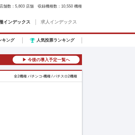
店舗数：
5,803
店舗 収録機種数：
10,550
機種
種インデックス
求人インデックス
ンキング
人気投票ランキング
▶ 今後の導入予定一覧へ
全2機種 パチンコ-機種 / パチスロ2機種