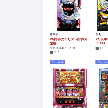
藤商事
豊丸
PA緋弾のアリア ~緋弾覚
PA S
醒編~
PECIAL
13
大当り確率：1／99
987
パチスロ
パチス