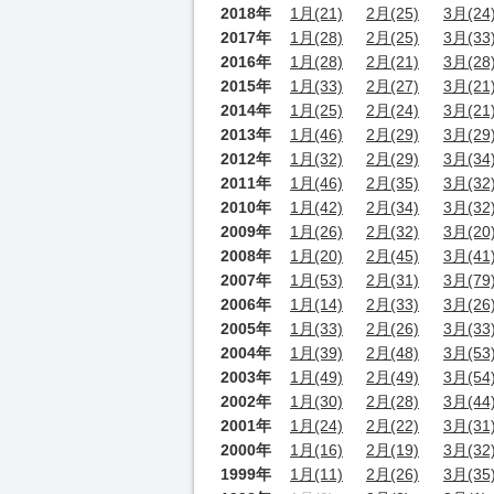
2018年
1月(21)
2月(25)
3月(24
2017年
1月(28)
2月(25)
3月(33
2016年
1月(28)
2月(21)
3月(28
2015年
1月(33)
2月(27)
3月(21
2014年
1月(25)
2月(24)
3月(21
2013年
1月(46)
2月(29)
3月(29
2012年
1月(32)
2月(29)
3月(34
2011年
1月(46)
2月(35)
3月(32
2010年
1月(42)
2月(34)
3月(32
2009年
1月(26)
2月(32)
3月(20
2008年
1月(20)
2月(45)
3月(41
2007年
1月(53)
2月(31)
3月(79
2006年
1月(14)
2月(33)
3月(26
2005年
1月(33)
2月(26)
3月(33
2004年
1月(39)
2月(48)
3月(53
2003年
1月(49)
2月(49)
3月(54
2002年
1月(30)
2月(28)
3月(44
2001年
1月(24)
2月(22)
3月(31
2000年
1月(16)
2月(19)
3月(32
1999年
1月(11)
2月(26)
3月(35