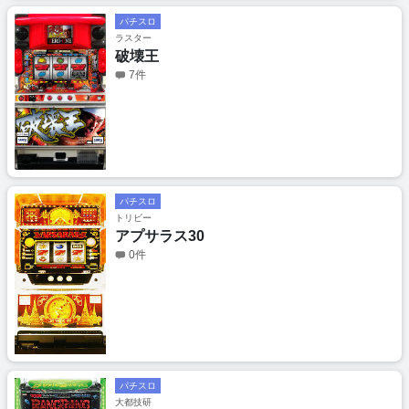
パチスロ
ラスター
破壊王
7件
パチスロ
トリビー
アプサラス30
0件
パチスロ
大都技研