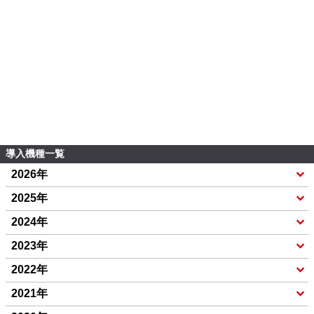
導入機種一覧
2026年
2025年
2024年
2023年
2022年
2021年