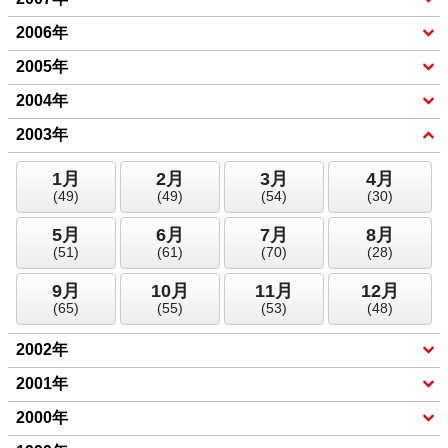
2006年
2005年
2004年
2003年
1月
2月
3月
4月
(49)
(49)
(54)
(30)
5月
6月
7月
8月
(51)
(61)
(70)
(28)
9月
10月
11月
12月
(65)
(55)
(53)
(48)
2002年
2001年
2000年