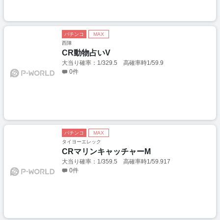
パチンコ
MAX
西陣
CR動物占いV
大当り確率：1/329.5 高確率時1/59.9
0件
パチンコ
MAX
タイヨーエレック
CRマリンキャッチャーM
大当り確率：1/359.5 高確率時1/59.917
0件