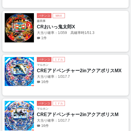
パチンコ
MAX
藤商事
CRおいっ鬼太郎X
大当り確率：1/359 高確率時1/51.3
1件
パチンコ
ミドル
マルホン
CREアドベンチャー2inアクアポリスMX
大当り確率：1/317.7
16件
パチンコ
ミドル
マルホン
CREアドベンチャー2inアクアポリスM
大当り確率：1/317.7
16件