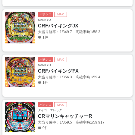
パチンコ
MAX
SANKYO
CRFバイキングJX
大当り確率：1/349.7 高確率時1/58.3
1件
パチンコ
MAX
SANKYO
CRFバイキングFX
大当り確率：1/356.3 高確率時1/59.4
1件
パチンコ
MAX
タイヨーエレック
CRマリンキャッチャーR
大当り確率：1/359.5 高確率時1/59.917
0件