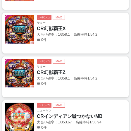
パチンコ
MAX
サミー
CR幻獣覇王X
大当り確率：1/358.1 高確率時1/54.2
0件
パチンコ
MAX
サミー
CR幻獣覇王Z
大当り確率：1/358.1 高確率時1/54.2
0件
パチンコ
MAX
ニューギン
CRインディアン嘘つかないMB
大当り確率：1/353.67 高確率時1/58.94
0件