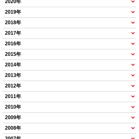
2020年
2019年
2018年
2017年
2016年
2015年
2014年
2013年
2012年
2011年
2010年
2009年
2008年
2007年