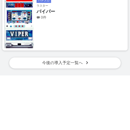
パチスロ
ラスター
バイパー
0件
今後の導入予定一覧へ