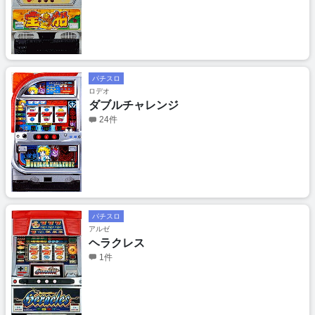
パチスロ
ロデオ
ダブルチャレンジ
24件
パチスロ
アルゼ
ヘラクレス
1件