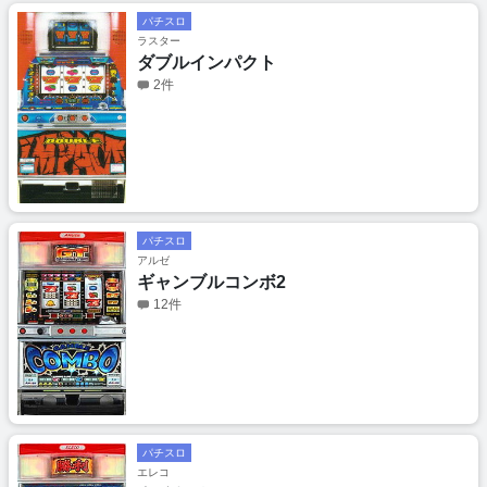
パチスロ
ラスター
ダブルインパクト
2件
パチスロ
アルゼ
ギャンブルコンボ2
12件
パチスロ
エレコ