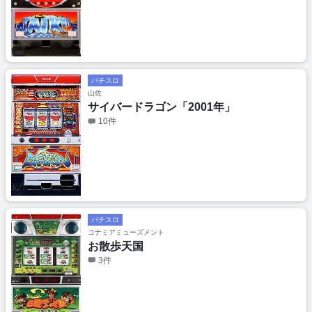
パチスロ
山佐
サイバードラゴン「2001年」
10件
パチスロ
コナミアミューズメント
お散歩天国
3件