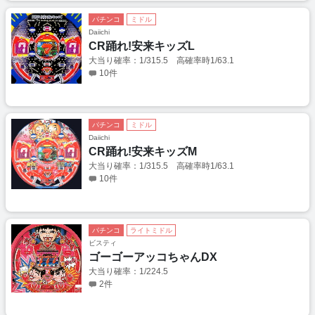
パチンコ
ミドル
Daiichi
CR踊れ!安来キッズL
大当り確率：1/315.5 高確率時1/63.1
10件
パチンコ
ミドル
Daiichi
CR踊れ!安来キッズM
大当り確率：1/315.5 高確率時1/63.1
10件
パチンコ
ライトミドル
ビスティ
ゴーゴーアッコちゃんDX
大当り確率：1/224.5
2件