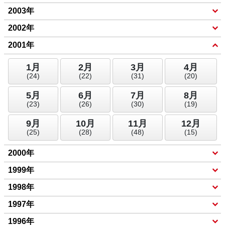
2003年
2002年
2001年
1月
2月
3月
4月
(24)
(22)
(31)
(20)
5月
6月
7月
8月
(23)
(26)
(30)
(19)
9月
10月
11月
12月
(25)
(28)
(48)
(15)
2000年
1999年
1998年
1997年
1996年