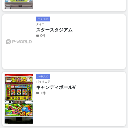
パチスロ
タイヨー
スタースタジアム
0件
パチスロ
パイオニア
キャンディボールV
1件