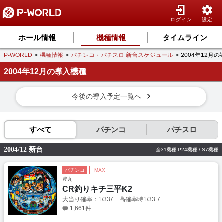
ログイン
設定
ホール情報
機種情報
タイムライン
P-WORLD
機種情報
パチンコ・パチスロ 新台スケジュール
2004年12月
2004年12月の導入機種
今後の導入予定一覧へ
すべて
パチンコ
パチスロ
2004/12 新台
全31機種 P24機種 / S7機種
パチンコ
MAX
豊丸
CR釣りキチ三平K2
大当り確率：1/337 高確率時1/33.7
1,661件