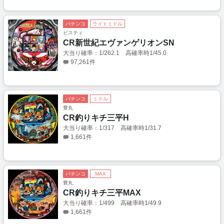
パチンコ
ライトミドル
ビスティ
CR新世紀エヴァンゲリオンSN
大当り確率：1/262.1 高確率時1/45.0
97,261件
パチンコ
ミドル
豊丸
CR釣りキチ三平H
大当り確率：1/317 高確率時1/31.7
1,661件
パチンコ
MAX
豊丸
CR釣りキチ三平MAX
大当り確率：1/499 高確率時1/49.9
1,661件