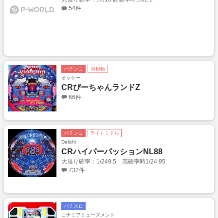
54件
パチンコ
羽根物
オッケー.
CRぴーちゃんランドZ
66件
パチンコ
ライトミドル
Daiichi
CRハイパーパッションNL88
大当り確率：1/249.5 高確率時1/24.95
732件
パチスロ
コナミアミューズメント