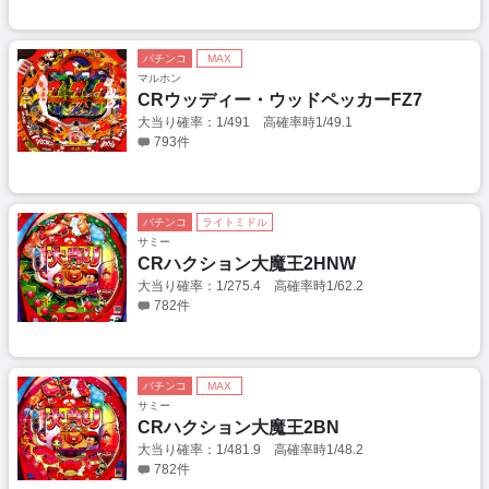
パチンコ
MAX
マルホン
CRウッディー・ウッドペッカーFZ7
大当り確率：1/491 高確率時1/49.1
793件
パチンコ
ライトミドル
サミー
CRハクション大魔王2HNW
大当り確率：1/275.4 高確率時1/62.2
782件
パチンコ
MAX
サミー
CRハクション大魔王2BN
大当り確率：1/481.9 高確率時1/48.2
782件