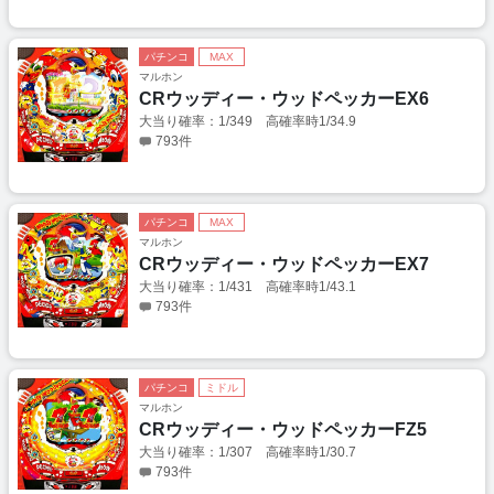
パチンコ
MAX
マルホン
CRウッディー・ウッドペッカーEX6
大当り確率：1/349 高確率時1/34.9
793件
パチンコ
MAX
マルホン
CRウッディー・ウッドペッカーEX7
大当り確率：1/431 高確率時1/43.1
793件
パチンコ
ミドル
マルホン
CRウッディー・ウッドペッカーFZ5
大当り確率：1/307 高確率時1/30.7
793件