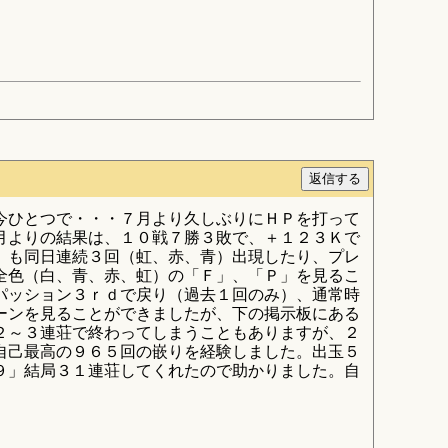
今ひとつで・・・７月より久しぶりにＨＰを打って
月よりの結果は、１０戦７勝３敗で、＋１２３Ｋで
」も同日連続３回（虹、赤、青）出現したり、プレ
全色（白、青、赤、虹）の「Ｆ」、「Ｐ」を見るこ
パッション３ｒｄで戻り（過去１回のみ）、通常時
ーンを見ることができましたが、下の掲示板にある
２～３連荘で終わってしまうこともありますが、２
自己最高の９６５回の嵌りを経験しました。出玉５
９」結局３１連荘してくれたので助かりました。自