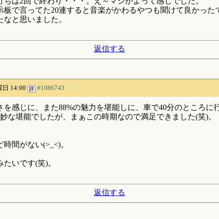
打ちは2回で終わり・・・。え～マジかよって感じでした。
示板で言ってた20連すると音楽がかわるやつも聞けて良かっ
たなと思いました。
返信する
曜日 14:00
#1086743
さを感じに、また88%の魅力を堪能しに、車で40分のところに
連と微妙な堪能でしたが、まぁこの時期なので満足できました(笑)。
。
間がない(>_<)。
たいです(笑)。
返信する