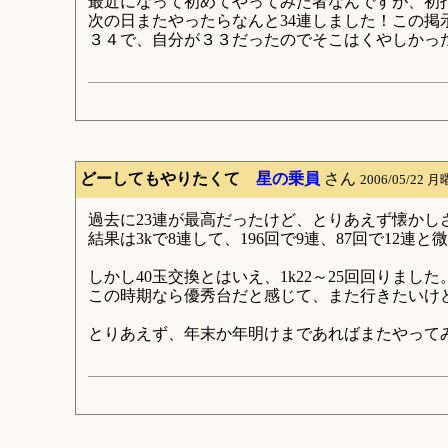
最近になって初めてやってみた者なんですが、初
次の日またやったらなんと34連しました！この掲
３４で、自分が３３だったのでそこはくやしかっ
どーしてもやりたくて
星の乗員
さん
2006/05/22 月
過去に23連が最高だったけど、とりあえず懐かし
結果は3kで8連して、196回で9連、87回で12
しかし40玉交換とはいえ、1k22～25回回りました
この時期なら優秀台だと感じて、また行きたいけど時
とりあえず、年末か年明けまであればまたやってみ