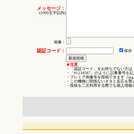
メッセージ：
(1000文字以内)
画像：
認証コード：
保存
★注意
・「認証コード」をお持ちでない方は
・「#1234567」のように記事番号
・プレミア画像等を投稿できます（jpg
・この機種に関係ないネタと反応を禁
・投稿を二次利用する際でも個人情報