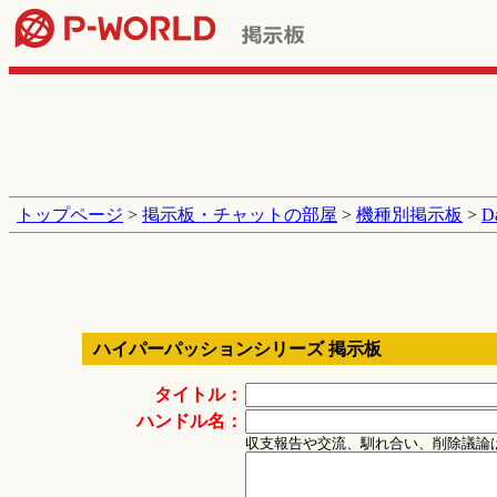
トップページ
>
掲示板・チャットの部屋
>
機種別掲示板
>
D
ハイパーパッションシリーズ 掲示板
タイトル：
ハンドル名：
収支報告や交流、馴れ合い、削除議論