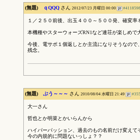
(無題)
ｑQQQ
さん
2012/07/23 月曜日 00:00
#411859
１／２５０前後、出玉４００～５００発、確変率
本機種やスターウォーズRN1など連荘が楽しめで
今後、電サポ１個返しとか主流になりそうなので
残念。
(無題)
ぶう～～～
さん
2010/08/04 水曜日 21:49
#35
大一さん
哲也とか明菜とかいらんから
ハイパーパッション、過去のもの名前だけ変えて
今の内規的に問題ないっしょ？？