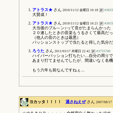
アトラス★
さん
2010/11/12 金曜日 16:18
#365
大賛成！
アトラス★
さん
2010/11/12 金曜日 16:21
#365
大当後のブル～ン♪って音がたまらんかった
２０連したときの音楽もうるさくて最高だっ
（他人の音のときは最悪）
パッションストップで当たると得した気分だ
ろうた
さん
2011/03/17 木曜日 22:42
#3755700
ハイパーパッション打ちたい…自分の周りで
あまり打てませんでしたが、間違いなく名機
もう六年も前なんですねぇ…
ヨカッタ！！！！
通さねえぜ
さん
2007/08/1