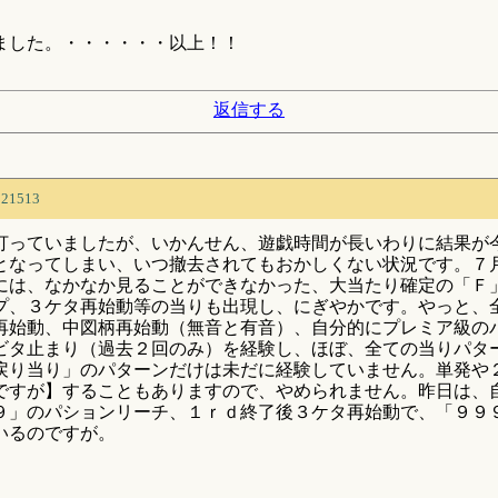
。
ました。・・・・・・以上！！
返信する
321513
打っていましたが、いかんせん、遊戯時間が長いわりに結果が
となってしまい、いつ撤去されてもおかしくない状況です。７
には、なかなか見ることができなかった、大当たり確定の「Ｆ
プ、３ケタ再始動等の当りも出現し、にぎやかです。やっと、
再始動、中図柄再始動（無音と有音）、自分的にプレミア級の
ビタ止まり（過去２回のみ）を経験し、ほぼ、全ての当りパタ
戻り当り」のパターンだけは未だに経験していません。単発や
ですが】することもありますので、やめられません。昨日は、
９」のパションリーチ、１ｒｄ終了後３ケタ再始動で、「９９
いるのですが。