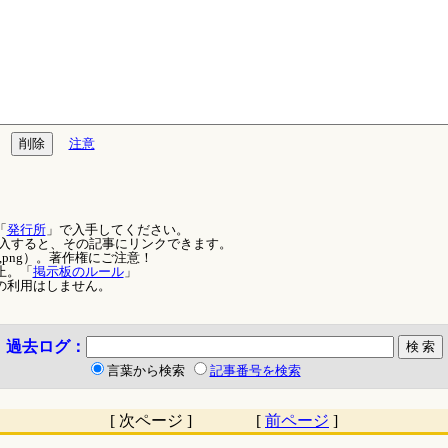
注意
「
発行所
」で入手してください。
を記入すると、その記事にリンクできます。
,png）。著作権にご注意！
止。「
掲示板のルール
」
の利用はしません。
過去ログ：
言葉から検索
記事番号を検索
[ 次ページ ] [
前ページ
]