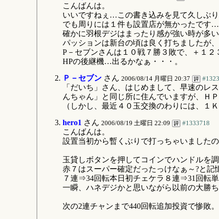
こんばんは。
いいですねぇ…この書き込みを見て久しぶり
でも周りには１件も設置店が無かったです…o
確かに羽根デジはまったり感が強い時が多い
パッションは新台の頃は良く打ちましたが、
P－セブンさんは１０戦７勝３敗で、＋１２
HPの後継機…出るかなぁ・・・。
Ｐ－セブン
さん
2006/08/14 月曜日 20:37
#132
「だいち」さん、はじめまして、早速のレス
んちゃん」と同じ所に住んでいますが、ＨＰ
（しかし、最近４０玉交換のわりには、１Ｋ
hero1
さん
2006/08/19 土曜日 22:09
#1333718
こんばんは。
設置当初から暫くぶりで打っちゃいましたの
玉貸しボタンを押してコインでハンドルを調
赤７はスーパー確定だったっけなぁ～?と記
７連⇒34回転本日初チェケラ８連⇒31回転単
一瞬、ハネデジかと思いながら以前の大勝ち
次の2連チャンまで440回転追加投資で惨敗。