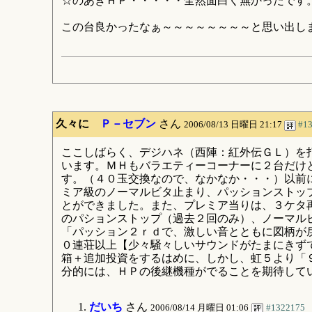
☆のあきＨＰ・・・・・全然面白く無かったです
この台良かったなぁ～～～～～～～～と思い出し
久々に
Ｐ－セブン
さん
2006/08/13 日曜日 21:17
#1
ここしばらく、デジハネ（西陣：紅外伝ＧＬ）を
います。ＭＨもバラエティーコーナーに２台だけ
す。（４０玉交換なので、なかなか・・・）以前
ミア級のノーマルビタ止まり、パッションストッ
とができました。また、プレミア当りは、３ケタ
のパションストップ（過去２回のみ）、ノーマル
「パッション２ｒｄで、激しい音とともに図柄が
０連荘以上【少々騒々しいサウンドがたまにきず
箱＋追加投資をするはめに、しかし、虹５より「
分的には、ＨＰの後継機種がでることを期待して
だいち
さん
2006/08/14 月曜日 01:06
#1322175