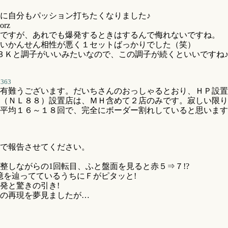
に自分もパッション打ちたくなりました♪
rz
ですが、あれでも爆発するときはするんで侮れないですね。
いかんせん相性が悪く１セットばっかりでした（笑）
３Ｋと調子がいいみたいなので、この調子が続くといいですね
3363
有難うございます。だいちさんのおっしゃるとおり、ＨＰ設置
（ＮＬ８８）設置店は、ＭＨ含めて２店のみです。寂しい限り
平均１６～１８回で、完全にボーダー割れしていると思います
で報告させてください。
整しながらの1回転目、ふと盤面を見ると赤５⇒７!?
憶を辿ってているうちにＦがピタッと!
発と驚きの引き!
の再現を夢見ましたが…