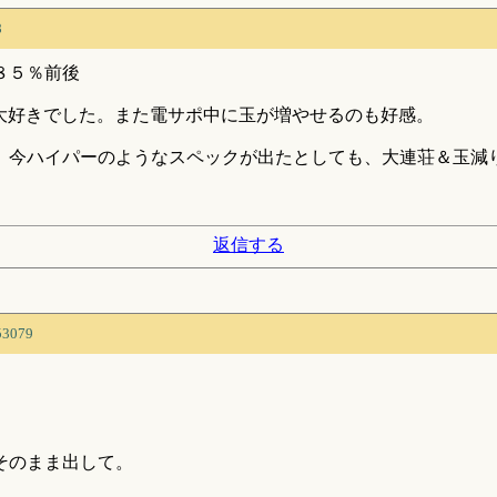
8
８５％前後
大好きでした。また電サポ中に玉が増やせるのも好感。
、今ハイパーのようなスペックが出たとしても、大連荘＆玉減
返信する
53079
そのまま出して。