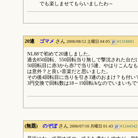
でも楽しませてもらいましたわ～
20連
ゴマメ
さん
2006/08/12 土曜日 04:05
#1318801
NL88で初めて20連しました。
過去850回転、550回転当り無しで撃沈された台
50回転目に赤3から赤7で当り5連、やはりこんな
は意外？と良い音楽だと思いました。
その後4回転目に当りを引き3連のおまけ？も付い
3円交換で回転数は18～19回転/kなのでいま
(無題)
のぞぽ
さん
2006/07/10 月曜日 01:43
#1244542