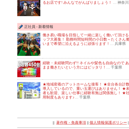
るお店です! みんなでがんばりましょう！
… 神奈
正社員 - 新着情報
働き易い職場を目指して一緒に楽しく働いて頂ける
ッフ大募集！ 勤務時間短時間の小日数～たくさん
いまで希望に沿えるように頑張ります！
… 兵庫県
経験・未経験問わず!! ネイルや髪色も自由なので 
まま働きたいという方にはピッタリ！
… 千葉県
★地域密着のアットホームな接客！ ★全台各台計
導入しているので、重い玉運びはありません！ ★
者も歓迎、楽しい仕事に経験有無は関係無し！ ★
用制度もあります♪
… 千葉県
||
著作権・免責事項
||
個人情報保護ポリシー
|