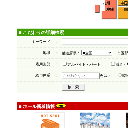
■ こだわりの詳細検索
キーワード
：
地域
：
都道府県：
市区郡
雇用形態
：
アルバイト・パート
派遣
給与体系
：
円以上
時
■ ホール新着情報