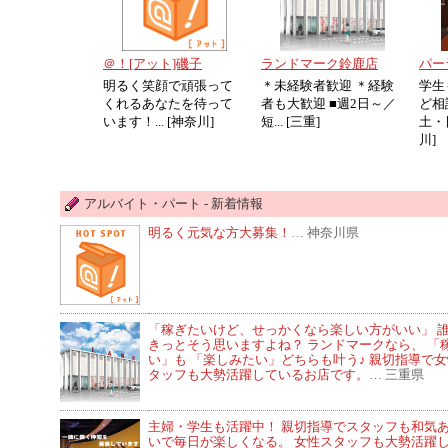
＠！[アット]磯子
ランドマーク鈴鹿店
パー
明るく笑顔で頑張って
＊未経験者歓迎 ＊経験
学生
くれるあなたを待って
者も大歓迎 ■週2日～／
ど相
います！... [神奈川]
短... [三重]
土・日
川]
アルバイト・パート - 新着情報
明るく元気な方大募集！
… 神奈川県
「稼ぎたいけど、せっかくなら楽しい方がいい」 
きっとそう思いますよね？ ランドマークなら、 「
い」も 「楽しみたい」どちらも叶う♪ 親切指導で
タッフも大勢活躍しているお店です。
… 三重県
主婦・学生も活躍中！ 親切指導でスタッフも和気
いで毎日が楽しくなる。 女性スタッフも大勢活躍