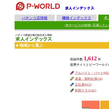
パチンコ店情報
機種インデックス
求
|
本サービスの特徴
|
応募したい
■ 地域から選ぶ
1,612
収録件数
件
提携サイトとピーワールド
アルバイト・パート(693
派遣・契約社員(34)
正社員(613)
幹部クラス(42)