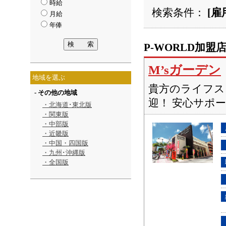
時給
検索条件：
[雇
月給
年俸
P-WORLD加盟
M’sガーデン
地域を選ぶ
貴方のライフス
- その他の地域
迎！ 安心サポ
・北海道･東北版
・関東版
・中部版
・近畿版
・中国・四国版
・九州･沖縄版
・全国版