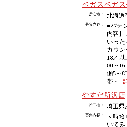
ベガスベガス
所在地 ：
北海道
募集内容 ：
■パチ
内容】
いった
カウン
18才
00～1
働5～8
帯・...
やすだ所沢店
所在地 ：
埼玉県所
募集内容 ：
＜時給
いてみ