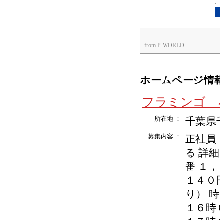
from P-WORLD
ホームページ情
フラミンゴ 
所在地 ：
千葉県千
募集内容 ：
正社員
る 詳
番 １，
１４０
り） 時
１６時