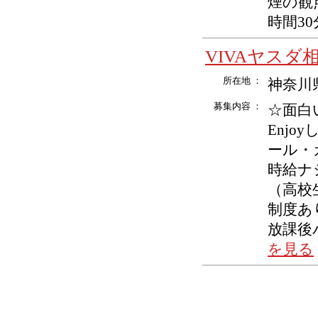
煙の観
時間30分
VIVAヤスダ
所在地 ：
神奈川県
募集内容 ：
☆面白
Enj
ール・カ
時給ナシ
（高校
制度あり
放課後バ
を見る