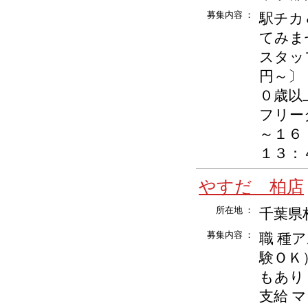
募集内容 ：
駅チカ
てみま
スタッ
円～〕
０歳以
フリー
～１６
１３：４
やすだ 柏店
所在地 ：
千葉県柏
募集内容 ：
職 種
験ＯＫ）
もあり
支給 