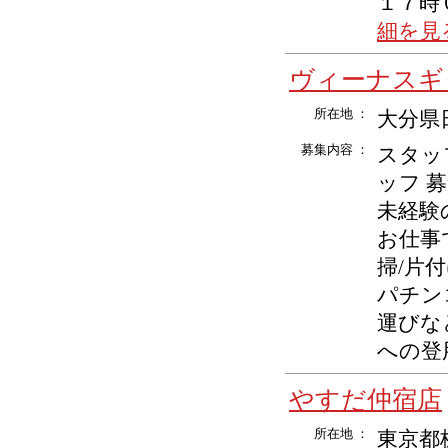
１７時０
細を見
ヴィーナスギ
所在地 ：
大分県
募集内容 ：
スタッ
ッフ 
未経験
お仕事
掃/片
パチン
運びな
への登用
やすだ仲宿店
所在地 ：
東京都板