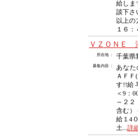
給しま
談下さ
以上の
１６：４５
ＶＺＯＮＥ 
所在地 ：
千葉県我
募集内容 ：
あなた
ＡＦＦ(
す!!給
＜9：
～２２
含む）
給１4
土...
詳