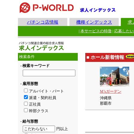
パチンコ店情報
機種インデックス
求
|
本サービスの特徴
|
応募したい
検索条件
■ ホール新着情報
- 検索キーワード
- 雇用形態
アルバイト・パート
M’sガーデン
派遣・契約社員
沖縄県
那覇市
正社員
幹部クラス
- 給与形態
円以上