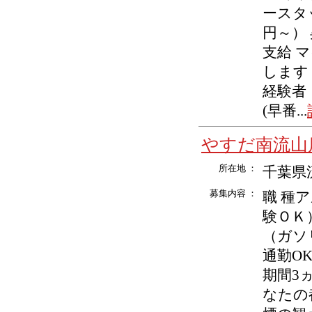
ースタッ
円～）
支給 
します
経験者
(早番...
やすだ南流山
所在地 ：
千葉県流
募集内容 ：
職 種
験ＯＫ）
（ガソ
通勤O
期間3
なたの