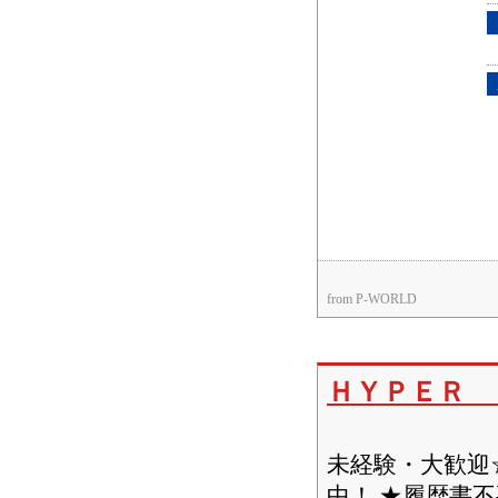
from P-WORLD
ＨＹＰＥＲ 
☆遅番15
未経験・大歓迎
中！ ★履歴書