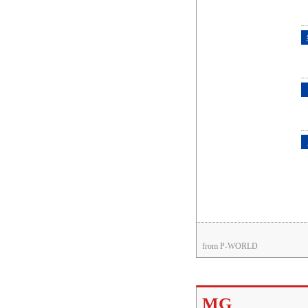
from P-WORLD
MG