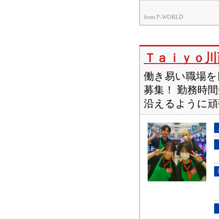
from P-WORLD
Ｔａｉｙｏ川
働き易い職場を
募集！ 勤務時
沿えるように頑