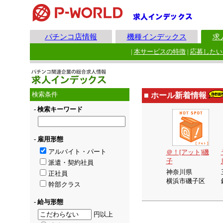
パチンコ店情報
機種インデックス
求
|
本サービスの特徴
|
応募したい
検索条件
■ ホール新着情報
- 検索キーワード
- 雇用形態
アルバイト・パート
＠！[アット]磯
子
派遣・契約社員
神奈川県
正社員
横浜市磯子区
幹部クラス
- 給与形態
円以上