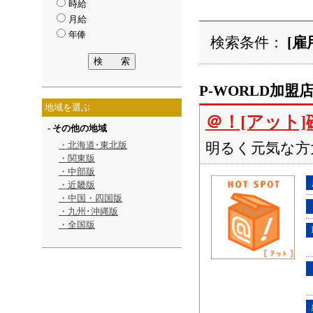
時給
月給
年俸
検索条件：
[雇
P-WORLD加盟
地域を選ぶ
＠！[アット]
- その他の地域
・北海道･東北版
明るく元気な方
・関東版
・中部版
・近畿版
・中国・四国版
・九州･沖縄版
・全国版