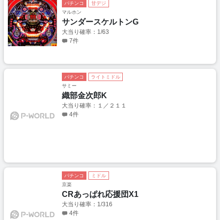
パチンコ
甘デジ
マルホン
サンダースケルトンG
大当り確率：1/63
7件
パチンコ
ライトミドル
サミー
織部金次郎K
大当り確率：１／２１１
4件
パチンコ
ミドル
京楽
CRあっぱれ応援団X1
大当り確率：1/316
4件