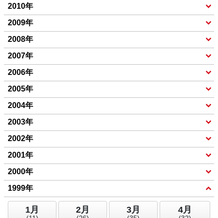
2010年
2009年
2008年
2007年
2006年
2005年
2004年
2003年
2002年
2001年
2000年
1999年
1月
2月
3月
4月