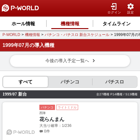
ログイン
設定
ホール情報
機種情報
タイムライン
P-WORLD
機種情報
パチンコ・パチスロ 新台スケジュール
1999年07月
1999年07月の導入機種
今後の導入予定一覧へ
すべて
パチンコ
パチスロ
1999/07 新台
全27機種 P14機種 / S13機種
パチンコ
ライトミドル
西陣
花らんまん
大当り確率：1/236
0件