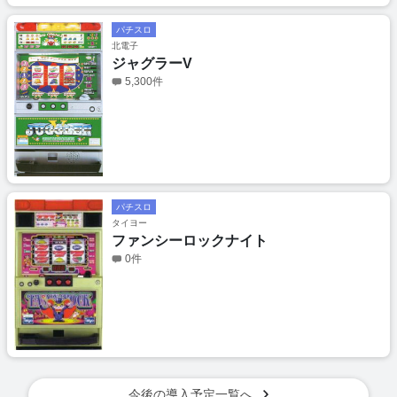
パチスロ
北電子
ジャグラーV
5,300件
パチスロ
タイヨー
ファンシーロックナイト
0件
今後の導入予定一覧へ