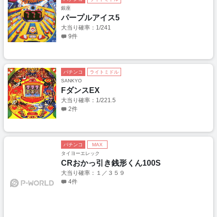
銀座
パープルアイス5
大当り確率：1/241
9件
パチンコ
ライトミドル
SANKYO
FダンスEX
大当り確率：1/221.5
2件
パチンコ
MAX
タイヨーエレック
CRおかっ引き銭形くん100S
大当り確率：１／３５９
4件