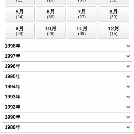
(11)
(26)
(35)
(32)
5月
6月
7月
8月
(24)
(36)
(27)
(30)
9月
10月
11月
12月
(28)
(28)
(39)
(15)
1998年
1997年
1996年
1995年
1994年
1993年
1992年
1990年
1988年