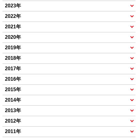
2023年
2022年
2021年
2020年
2019年
2018年
2017年
2016年
2015年
2014年
2013年
2012年
2011年