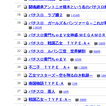
17
闘魂継承アントニオ猪木という名のパチスロ
18
パチスロ ラブ嬢２
1,654件
19
パチスロ ガールズ＆パンツァーＧ～これが
1,085件
20
パチスロ黄門ちゃまＶ女神盛‐ＭＥＧＡＭＯＲ
21
パチスロ 戦国乙女 ＴＹＰＥ‐Ａ＋
168件
22
パチスロ ルパン三世 世界解剖
968件
23
パチスロ黄門ちゃまＶ
105件
24
不二子 ＴＹＰＥ Ａ＋
1,288件
25
乙女マスターズ～空を翔る白き軌跡～
34
26
南国物語ＴＹＰＥ‐Ａ
35件
27
パチスロ 亜人
44件
28
戦国乙女～ＴＹＰＥ‐Ａ～
398件