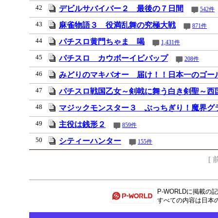
42
デビルサバイバー２ 最後の７日間
542件
43
麻雀物語３ 役満乱舞の究極大戦
871件
44
パチスロ黄門ちゃま 喝
1,431件
45
パチスロ カウボーイビバップ
208件
46
みどりのマキバオー 届け！！日本一のゴー
47
パチスロ戦国乙女～剣戟に舞う白き剣聖～西
48
マジックモンスター３ ぶっちぎり！魔界グ
49
主役は銭形２
859件
50
シティーハンター
155件
[ 
P-WORLD
に掲載の記
すべての内容は日本