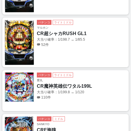
パチンコ
ライトミドル
マルホン
CR超シャカRUSH GL1
大当り確率：1/198.7 → 1/85.5
52件
パチンコ
ライトミドル
豊丸
CR魔神英雄伝ワタル199L
大当り確率：1/199.8 → 1/120
110件
パチンコ
ミドル
SANKYO
CRF海猿