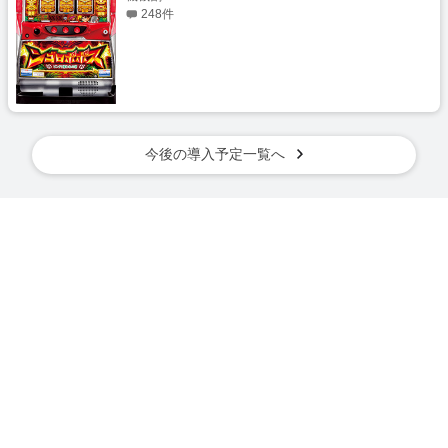
248件
今後の導入予定一覧へ