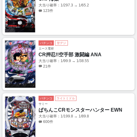
大当り確率：1/297.3 → 1/65.2
123件
パチンコ
甘デジ
エース電研
CR押忍!!空手部 激闘編 ANA
大当り確率：1/99.9 → 1/38.55
21件
パチンコ
ライトミドル
サミー
ぱちんこCRモンスターハンター EWN
大当り確率：1/199.8 → 1/89.8
600件