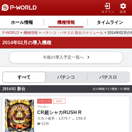
ログイン
設定
ホール情報
機種情報
タイムライン
P-WORLD
機種情報
パチンコ・パチスロ 新台スケジュール
2014年02月
2014年02月の導入機種
今後の導入予定一覧へ
すべて
パチンコ
パチスロ
2014/02 新台
全24機種 P17機種 / S7機種
パチンコ
MAX
マルホン
CR超シャカRUSH R
大当り確率：1/379.7 → 1/66.9
52件