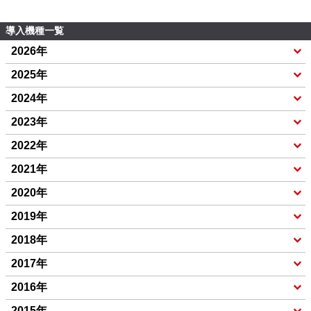
導入機種一覧
2026年
2025年
2024年
2023年
2022年
2021年
2020年
2019年
2018年
2017年
2016年
2015年