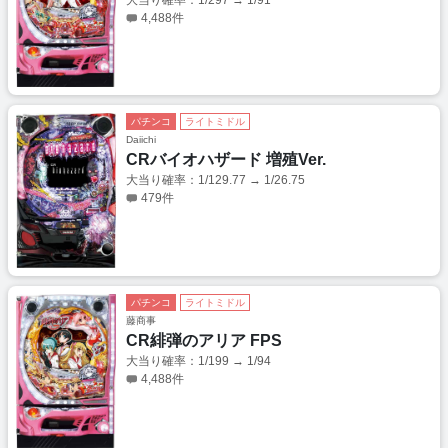
大当り確率：1/297 → 1/91
4,488件
パチンコ
ライトミドル
Daiichi
CRバイオハザード 増殖Ver.
大当り確率：1/129.77 → 1/26.75
479件
パチンコ
ライトミドル
藤商事
CR緋弾のアリア FPS
大当り確率：1/199 → 1/94
4,488件