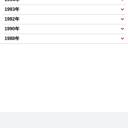
1993年
1992年
1990年
1988年