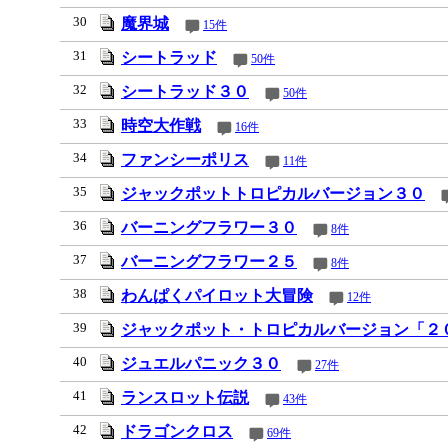
30
魔界城
15件
31
シートラッド
50件
32
シートラッド３０
50件
33
時空大作戦
16件
34
ファンシーポリス
11件
35
ジャックポットトロピカルバージョン３０
36
バーニングフラワー３０
8件
37
バーニングフラワー２５
8件
38
わんぱくパイロット大冒険
12件
39
ジャックポット・トロピカルバージョン「２
40
ジュエルパニック３０
27件
41
ランスロット伝説
43件
42
ドラゴンクロス
69件