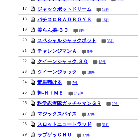
17
ジャックポットドリーム
13件
18
パチスロＢＡＤＢＯＹＳ
16件
19
美らん娘‐３０
8件
20
スペシャルジャックポット
38件
21
チャレンジマンＡ
8件
22
クイーンジャック‐３０
18件
23
クイーンジャック
18件
24
竜馬翔ける
7件
25
舞‐ＨｉＭＥ
142件
26
科学忍者隊ガッチャマンＧＲ
20件
27
マジックスパイス
37件
28
スロットニュートラッド
31件
29
ラブゲッＣＨＵ
37件