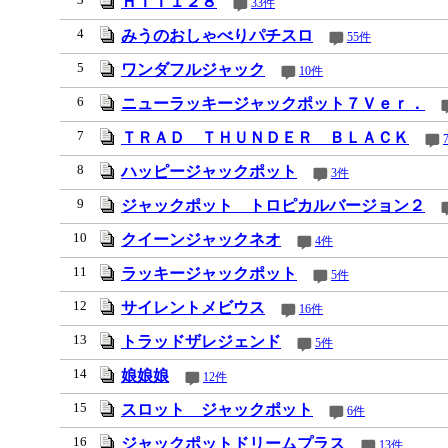
ＨＩＴ１２８
33件
4
みうのおしゃべりパチスロ
55件
5
ワンダフルジャック
10件
6
ニューラッキージャックポット７Ｖｅｒ．
7
ＴＲＡＤ ＴＨＵＮＤＥＲ ＢＬＡＣＫ
8
ハッピージャックポット
3件
9
ジャックポット トロピカルバージョン２
10
クイーンジャックネオ
4件
11
ラッキージャックポット
5件
12
サイレントメビウス
16件
13
トラッドザレジェンド
5件
14
娘娘娘
12件
15
スロット ジャックポット
6件
16
ジャックポットドリームプラス
13件