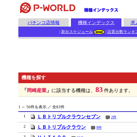
パチンコ店情報
機種インデックス
求
|
新台スケジュール
|
設置台数ランキ
機種を探す
83
「
岡崎産業
」
に該当する機種は、
件あります。
1 ～ 50件を表示 ／ 全83件
1
ＬＢトリプルクラウンセブン
2件
2
ＬＢトリプルクラウン
9件
3