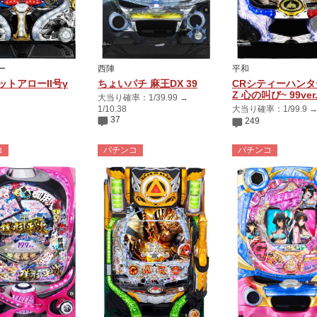
ー
西陣
平和
ットアローII号γ
ちょいパチ 麻王DX 39
CRシティーハンタ
Z 心の叫び~ 99ver
大当り確率：1/39.99 →
1/10.38
大当り確率：1/99.9 → 
37
249
コ
パチンコ
パチンコ