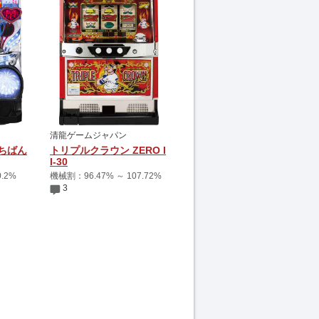
清龍ゲームジャパン
ちばん
トリプルクラウン ZERO I
I‐30
.2%
機械割：96.47% ～ 107.72%
3