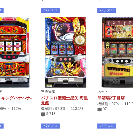
ロ
パチスロ
パチスロ
ア
三洋物産
ネット
トキングハナハナ‐
パチスロ聖闘士星矢 海皇
熊酒場2丁目店
覚醒
機械割：97% ～ 119.
6% ～ 112%
機械割：97.8% ～ 113.1%
97
5,718
ロ
パチスロ
パチスロ