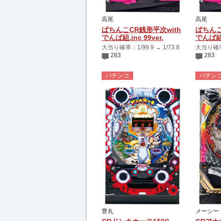
高尾
高尾
ぱちんこCR銭形平次with
ぱちんこ
でんぱ組.inc 99ver.
でんぱ組.i
大当り確率：1/99.9 → 1/73.8
大当り確率：
283
283
パチンコ
パチン
豊丸
メーシー