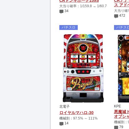
CRドンキホーテ159S
CRア
ス アド
大当り確率：1/159.8 → 1/60.7
大当り確率：
34
472
パチスロ
パチス
KPE
北電子
悪魔城
ロイヤルマハロ‐30
オブシ
機械割：97.5% ～ 111%
機械割：97
14
79