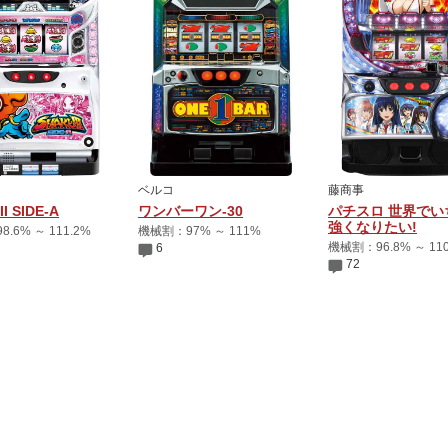
ベルコ
藤商事
I SIDE‐A
ワンバーワン‐30
パチスロ 世界でい
強くなりたい!
.6% ～ 111.2%
機械割：97% ～ 111%
機械割：96.8% ～ 110
6
72