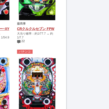
藤商事
ー~XY
CRクルクルセブン FPW
.
大当り確率：約1/77.7 → 約
1/54.9
1/7.7
22
パチンコ