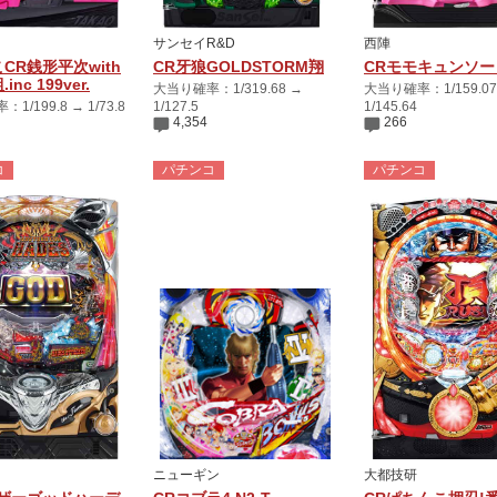
サンセイR&D
西陣
CR銭形平次with
CR牙狼GOLDSTORM翔
CRモモキュンソード
nc 199ver.
大当り確率：1/319.68 →
大当り確率：1/159.07
1/199.8 → 1/73.8
1/127.5
1/145.64
4,354
266
コ
パチンコ
パチンコ
ニューギン
大都技研