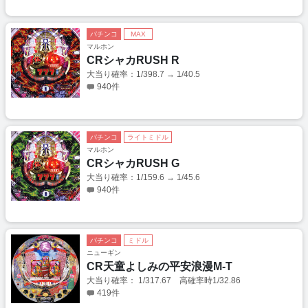
パチンコ
MAX
マルホン
CRシャカRUSH R
大当り確率：1/398.7 → 1/40.5
940件
パチンコ
ライトミドル
マルホン
CRシャカRUSH G
大当り確率：1/159.6 → 1/45.6
940件
パチンコ
ミドル
ニューギン
CR天童よしみの平安浪漫M‐T
大当り確率： 1/317.67 高確率時1/32.86
419件