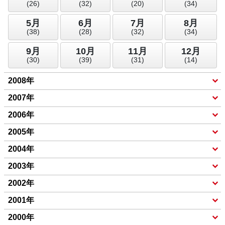
(26)
(32)
(20)
(34)
5月
6月
7月
8月
(38)
(28)
(32)
(34)
9月
10月
11月
12月
(30)
(39)
(31)
(14)
2008年
2007年
2006年
2005年
2004年
2003年
2002年
2001年
2000年