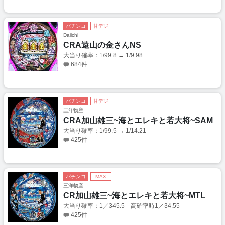
パチンコ
甘デジ
Daiichi
CRA遠山の金さんNS
大当り確率：1/99.8 → 1/9.98
684件
パチンコ
甘デジ
三洋物産
CRA加山雄三~海とエレキと若大将~SAM
大当り確率：1/99.5 → 1/14.21
425件
パチンコ
MAX
三洋物産
CR加山雄三~海とエレキと若大将~MTL
大当り確率：1／345.5 高確率時1／34.55
425件