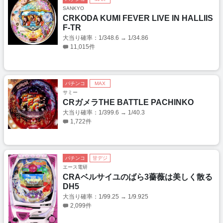
SANKYO
CRKODA KUMI FEVER LIVE IN HALLIIS
F‐TR
大当り確率：1/348.6 → 1/34.86
11,015件
パチンコ
MAX
サミー
CRガメラTHE BATTLE PACHINKO
大当り確率：1/399.6 → 1/40.3
1,722件
パチンコ
甘デジ
エース電研
CRAベルサイユのばら3薔薇は美しく散る
DH5
大当り確率：1/99.25 → 1/9.925
2,099件