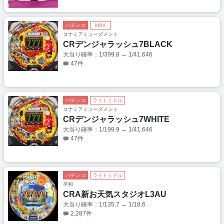
パチンコ
MAX
コナミアミューズメント
CRデンジャラッシュ7BLACK
大当り確率：1/399.8 → 1/41.646
47件
パチンコ
ライトミドル
コナミアミューズメント
CRデンジャラッシュ7WHITE
大当り確率：1/199.9 → 1/41.646
47件
パチンコ
ライトミドル
平和
CRA新お天気スタジオL3AU
大当り確率：1/135.7 → 1/18.6
2,287件