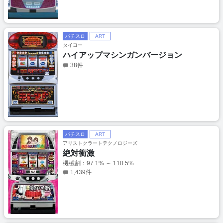
パチスロ
ART
タイヨー
ハイアップマシンガンバージョン
38件
パチスロ
ART
アリストクラートテクノロジーズ
絶対衝激
機械割：97.1% ～ 110.5%
1,439件