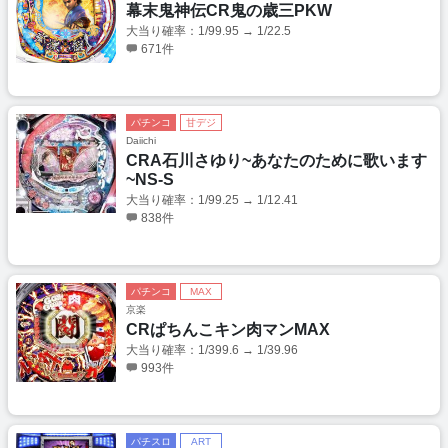
幕末鬼神伝CR鬼の歳三PKW
大当り確率：1/99.95 → 1/22.5
671件
パチンコ
甘デジ
Daiichi
CRA石川さゆり~あなたのために歌います
~NS‐S
大当り確率：1/99.25 → 1/12.41
838件
パチンコ
MAX
京楽
CRぱちんこキン肉マンMAX
大当り確率：1/399.6 → 1/39.96
993件
パチスロ
ART