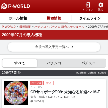
ログイン
設定
ホール情報
機種情報
タイムライン
P-WORLD
機種情報
パチンコ・パチスロ 新台スケジュール
2009年07月
2009年07月の導入機種
今後の導入予定一覧へ
すべて
パチンコ
パチスロ
2009/07 新台
全32機種 P23機種 / S9機種
パチンコ
MAX
ニューギン
CRサイボーグ009~未知なる加速へ~M‐T
大当り確率：1/387.25 → 1/38.725
3,051件