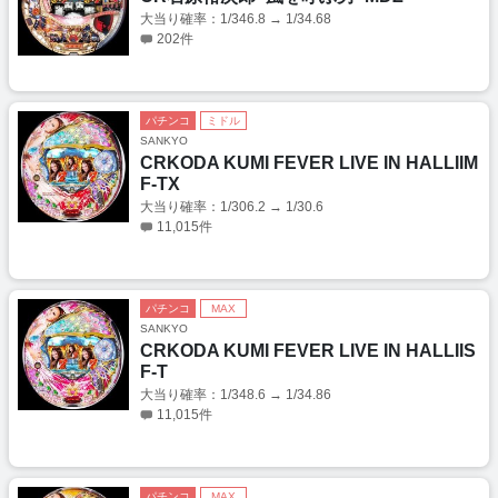
大当り確率：1/346.8 → 1/34.68
202件
パチンコ
ミドル
SANKYO
CRKODA KUMI FEVER LIVE IN HALLIIM
F‐TX
大当り確率：1/306.2 → 1/30.6
11,015件
パチンコ
MAX
SANKYO
CRKODA KUMI FEVER LIVE IN HALLIIS
F‐T
大当り確率：1/348.6 → 1/34.86
11,015件
パチンコ
MAX