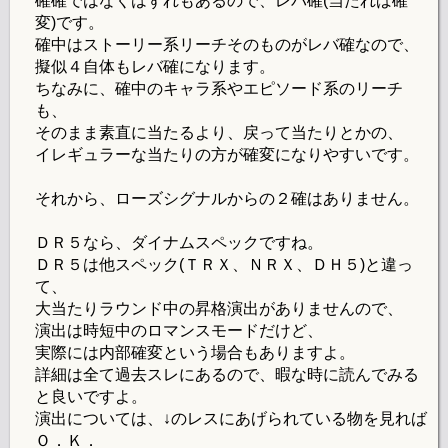
確確ではなくはずれもあるので、レバ確(当たれば確
変)です。
確中はストーリー系リーチそのものがレバ確なので、
擬似４自体もレバ確になります。
ちなみに、確中のキャラ系やエピソード系のリーチ
も、
そのまま素直に当たるより、戻って当たりとかの、
イレギュラーな当たりの方が確変になりやすいです。
それから、ローズシグナルからの２確はありません。
ＤＲ５なら、ダイナムスペックですね。
ＤＲ５は他スペック(ＴＲＸ、ＮＲＸ、ＤＨ５)と違っ
て、
大当たりラウンド中の昇格演出がありませんので、
演出は時短中のロマンスモードだけど、
実際には内部確変という場合もありますよ。
詳細は全て過去スレにあるので、暇な時に読んでみる
と良いですよ。
演出については、↓のレスにあげられている物を見れば
Ｏ．Ｋ．