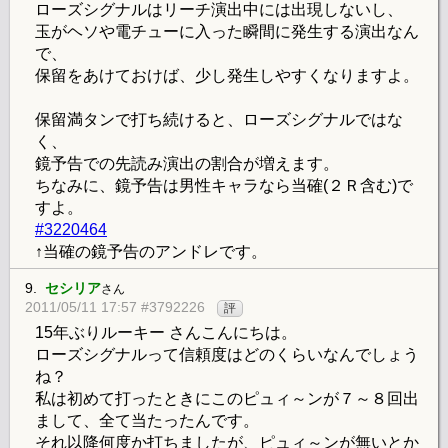
ローズシグナルはリーチ演出中には出現しないし、
玉がヘソや電チューに入った瞬間に発生する演出なん
で、
保留をあけておけば、少し発生しやすくなりますよ。
保留満タンで打ち続けると、ローズシグナルではな
く、
鏡予告での先読み演出の割合が増えます。
ちなみに、鏡予告は男性キャラなら当確(２Ｒ含む)で
すよ。
#3220464
↑当確の鏡予告のアンドレです。
9.
セシリア
さん
2011/05/11 17:57 #3792226
評
15年ぶりルーキー さんこんにちは。
ローズシグナルって信頼度はどのくらいなんでしょう
ね？
私は初めて打ったときにこのピュィ～ンが７～８回出
まして、全て当たったんです。
それ以降何度か打ちましたが、ピュィ～ンが無いとか