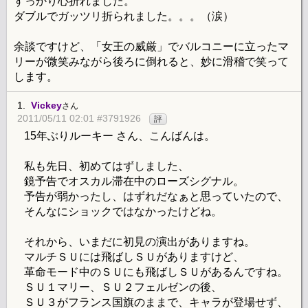
すっかり心折れました。
ダブルでガッツリ折られました。。。（涙）
余談ですけど、「女王の威厳」でバルコニーに立ったマ
リーが微笑みながら後ろに倒れると、妙に滑稽で笑って
します。
1.
Vickey
さん
2011/05/11 02:01 #3791926
評
15年ぶりルーキー さん、こんばんは。
私も先日、初めてはずしました、
鏡予告でオスカル滞在中のローズシグナル。
予告が弱かったし、はずれだなぁと思っていたので、
そんなにショックではなかったけどね。
それから、いまだに初見の演出がありますね。
マルチＳＵには飛ばしＳＵがありますけど、
革命モード中のＳＵにも飛ばしＳＵがあるんですね。
ＳＵ１マリー、ＳＵ２フェルゼンの後、
ＳＵ３がフランス国旗のままで、キャラが登場せず、