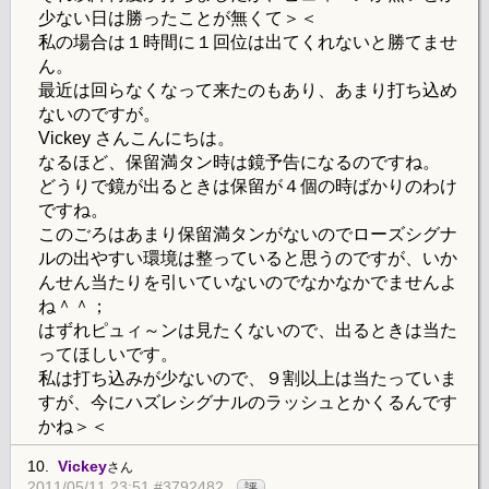
少ない日は勝ったことが無くて＞＜
私の場合は１時間に１回位は出てくれないと勝てませ
ん。
最近は回らなくなって来たのもあり、あまり打ち込め
ないのですが。
Vickey さんこんにちは。
なるほど、保留満タン時は鏡予告になるのですね。
どうりで鏡が出るときは保留が４個の時ばかりのわけ
ですね。
このごろはあまり保留満タンがないのでローズシグナ
ルの出やすい環境は整っていると思うのですが、いか
んせん当たりを引いていないのでなかなかでませんよ
ね＾＾；
はずれピュィ～ンは見たくないので、出るときは当た
ってほしいです。
私は打ち込みが少ないので、９割以上は当たっていま
すが、今にハズレシグナルのラッシュとかくるんです
かね＞＜
10.
Vickey
さん
2011/05/11 23:51 #3792482
評