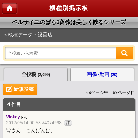
機種別掲示板
ベルサイユのばら3薔薇は美しく散るシリーズ
＜機種データ・設置店
全投稿
画像･動画
(2,099)
(20)
新規投稿
69ページ中 69ページ目
４作目
Vickey
さん
2012/05/14 00:53 #4074998
評
皆さん、こんばんは。