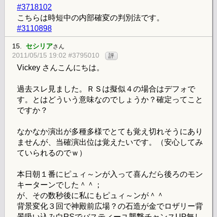
#3718102
こちらは時短中の内部確変の判別法です。
#3110898
15.
セシリア
さん
2011/05/15 19:02 #3795010
評
Vickey さんこんにちは。
過去スレ見ました。ＲＳは擬似４の場合はデフォで
す。とはどういう意味なのでしょうか？確定ってこと
ですか？
なかなか演出が多種多様でとても覚え切れそうにあり
ませんが、当確演出位は覚えたいです。（安心してみ
ていられるのでｗ）
本日朝１番にピュィ～ンが入って喜んだら後ろのモン
キーターンでした＾＾；
が、その数秒後に私にもピュィ～ンが＾＾
背景変化３回で神殿前広場？の石造が金でロザリー背
景吸い込み白RSでバスティーユ襲撃チャンスUP無し