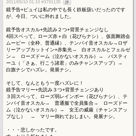
2011/05/10 01:10 #3791135
評
鏡予告+ピュイは私の中でも長く鉄板扱いだったのです
が、今日、ついに外れました。
鏡予告オスカル+先読み２つ+背景チェンジなし
4回スベって、ローズ赤＋白（花びらナシ）、仮面舞踏会
ムービー（全枠、普通縁）、テンパイ音オスカル→ロザ
リーアップカットイン+赤集光→ 白オスカルとフェルゼ
ン→ ローズドーム（泣かないオスカル）→ バスティ
ーユ（「さぁ、行こう諸君」のみチャンスアップ）→
白旗ナシでハズレ。発展ナシ。
そして、なんともう一度ハズレに！
鏡予告マリー+先読み３つ+背景チェンジあり
３回スベって、ローズ弱レインボー（花びらナシ）、テ
ンパイ音オスカル→ 普通服で全員集合→ ローズドー
ム（泣かないオスカル）→ 女王の威厳（チャンスアッ
プなし） → マリー倒れておしまい。発展ナシ。
・・・悲しかったです。