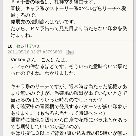
ＰＶ予告の場合は、礼拝堂を経由せず、
直接、キャラ系かストーリー系orベルばらリーチへ発
展するので、
発展先の法則崩れはないです。
だから、ＰＶ予告って見た目より当たらない印象を受
けますね。
18.
セシリア
さん
2011/05/18 02:27 #3796899
評
Vickey さん こんばんは。
デフォの件なるほどです。そういった意味合いの事だ
ったのですね。わかりました。
キャラ系のリーチですが、通常時は当たった記憶があ
まり無いのですが、当確系の演出が出ていないときで
当たるのはどういった時なのでしょうか？
良く確変中の青図柄で発展するパターンが多い印象が
あります。（もちろん当たって時短へ＞＜）
通常時に擬似２辺りから白扉で花瓶にバラ束とかあっ
ても期待していいのか悪いのか。
やはり擬似３以上で背景+吸い込み赤のRS暗いが無い