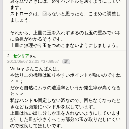
席を立つときには、必ずハンドルを戻すようにしてい
ます。
ストロークは、回らないと思ったら、こまめに調整し
ましょう。
それから、上皿に玉を入れすぎるのも玉の重みでバネ
に負担がかかるそうです。
上皿に無理やり玉をつめこまないようにしましょう。
2.
セシリア
さん
2011/05/07 22:03 #3789557
評
Vickey さんこんばんは。
やはりこの機種は回りやすいポイントが狭いのですね
＾＾；
だから自然にムラの遭遇率というか発生率が高くなる
と＞＜
私はハンドル固定しない派なので、回らなくなったと
きなども頻繁にハンドルを戻しています。
上皿は払い出し分しか玉を入れないようにしています
が、した皿が小さくへこみ部分の玉が取りだしにくい
ので改良してほしいです。