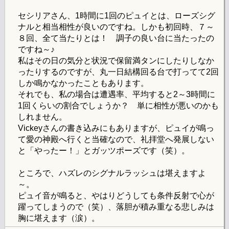
セシリアさん、1時間に1回のピュイとは、ローズシグ
ナルと相当相性が良いのですね。しかも初回時、７～
８回、全て当たりとは！ 調子の良い台に当たったの
ですね～♪
私はその日の気分と状況で保留満タンにしたりしなか
ったりするのですが、丸一日結構回る台で打ってて2回
しか鳴かなかったこともあります。
それでも、私の場合は遭遇率、平均すると2～3時間に
1回くらいの割合でしょうか？ 単に相性が悪いのかも
しれません。
Vickeyさんの書き込みにもありますが、ピュイが鳴っ
て愛の神殿へ行くと当確なので、礼拝堂へ発展しない
と「やったー！」とガッツポーズです（笑）。
ところで、ハズレのシグナルラッシュは堪えますよ
～。
ピュイ音が鳴ると、やはりどうしても条件反射で心が
躍ってしまうので（笑）、落胆が積み重なる悲しみは
胸に堪えます（涙）。