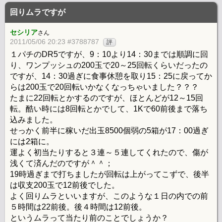
回りムラですが
セシリア
さん
2011/05/06 20:23 #3788787
評
１パチのDR5ですが、9：10より14：30までは順調に回
り、ワンプッシュの200玉で20～25回転くらいだったの
ですが、14：30過ぎに食事休憩を取り15：25に戻ってか
らは200玉で20回転いかなくなっちゃいました？？？
たまに22回転とかするのですが、ほとんどが12～15回
転。酷い時には8回転とかでして、1Kで60前後まで落ち
込みました。
せっかく前半に稼いだ出玉8500個弱の5箱が17：00過ぎ
には2箱に。
運よく初当たりすると３連～５連してくれたので、傷が
浅くて済んだのですが＾＾；
19時過ぎまで打ちましたが回転は上がってこずで、後半
は収支200玉で12前後でした。
よく回りムラといいますが、このような１日の内での前
５時間は22前後。後４時間は12前後。
というムラって当たり前のことでしょうか？