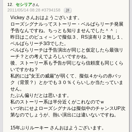
12.
セシリア
さん
2011/05/14 08:28 #3794158
評
Vickey さんおはようございます。
ローズシグナルってストーリー・ベルばらリーチ発展
予告なんですね。ちっとも知りませんでした＾＾；
昨日はこのピュィ～ンで擬似３、RS涙有り２無し１、
ベルばらリーチ3/3でした。
ベルばらリーチは予告演出が同じと仮定したら最強リ
ーチ？との考えでよろしいですかね。
後、ストーリー系も予告が同じなら信頼度も同じくら
いですかね？
私的には”女王の威厳”が弱くて、擬似４からの赤バッ
ク（背景？）とかでも３０％くらいしか当たっていま
せん。
たぶん偏りだとは思います。
私のストーリー系は半分近くがこれなのでｗ
いづれにせよローズシグナルは擬似中のチャンスUP次
第なのでしょうが、熱い演出には違いないですね。
15年ぶりルーキー さんおはようございます。