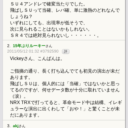
ＳＵ４アンドレで確変当たりでした。
飛ばしＳＵって当確、レバ確、単に激熱のどれなんで
しょうね？
いずれにしても、出現率が低そうで、
次に見られることはないかもしれない。
ＳＲ４では絶対見られないし・・・・・・。
2.
15年ぶりルーキー
さん
2011/05/12 01:32 #3792590
評
Vickeyさん、こんばんは。
ご指摘の通り、長く打ち込んでても初見の演出が未だ
あります。
飛ばしＳＵは、個人的には「当確」ではないかと思っ
てるのですが、何せデータ数が十分に取れていません
（涙）。
NRX TRXで打ってると、革命モード中は結構、イレギ
ュラーな演出に出くわして「おや！」と驚くことが未
だにあります。
3.
akj
さん