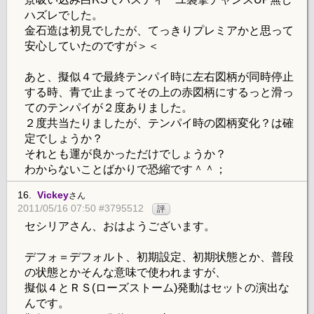
ハズレでした。
金石造は初見でしたが、てっきりプレミアかと思って
安心していたのですが＞＜
あと、擬似４で最終テンパイ時に左右図柄が同時停止
する時、青で止まってその上の赤図柄にするっと滑っ
てのテンパイが２度ありました。
２度共当たりましたが、テンパイ時の図柄変化？は確
定でしょうか？
それとも運が良かっただけでしょうか？
わからないことばかりで恐縮です＾＾；
16.
Vickey
さん
2011/05/16 07:50 #3795512
評
セシリアさん、おはようございます。
デフォ＝デフォルト、初期設定、初期状態とか、普段
の状態とかそんな意味で使われますが、
擬似４とＲＳ(ローズストーム)発動はセットの演出な
んです。