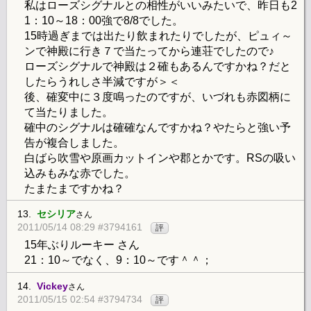
私はローズシグナルとの相性がいいみたいで、昨日も2
1：10～18：00強で8/8でした。
15時過ぎまでは出たり飲まれたりでしたが、ピュィ～
ンで神殿に行き７で当たってから連荘でしたので♪
ローズシグナルで神殿は２確もあるんですかね？だと
したらうれしさ半減ですが＞＜
後、確変中に３度鳴ったのですが、いづれも赤図柄に
て当たりました。
確中のシグナルは確確なんですかね？やたらと強い予
告が複合しました。
白ばら吹雪や原画カットインや郡とかです。RSの吸い
込みもみな赤でした。
たまたまですかね？
13.
セシリア
さん
2011/05/14 08:29 #3794161
評
15年ぶりルーキー さん
21：10～でなく、9：10～です＾＾；
14.
Vickey
さん
2011/05/15 02:54 #3794734
評