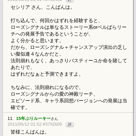
セシリア さん、こんばんは。
打ち込んで、何回かはずれを経験すると、
ローズシグナルは単なるストーリー系orベルばらリー
チへの発展予告であるということが、
よく分かると思います。
だから、ローズシグナル＋チャンスアップ演出の乏し
い擬似連４なんかだと、
法則崩れもなく、あっさりバスティーユか命を賭して
あたりで、
はずれだなぁと予測できますよ。
ちなみに、法則崩れになるので、
ローズシグナルからの愛の神殿リーチ、
エピソード系、キャラ系回想バージョンへの発展は当
確です。
11.
15年ぶりルーキー
さん
2011/05/12 01:52 #3792605
評
皆様こんばんは。