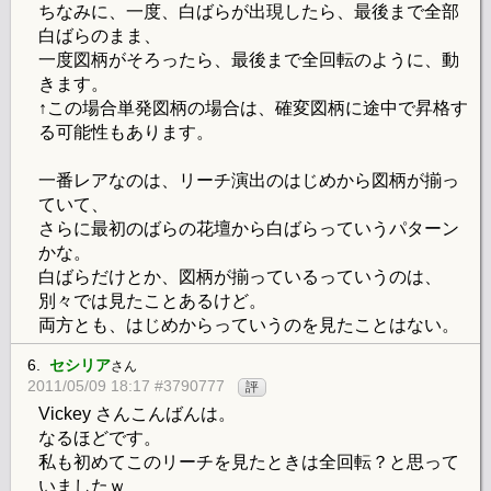
ちなみに、一度、白ばらが出現したら、最後まで全部
白ばらのまま、
一度図柄がそろったら、最後まで全回転のように、動
きます。
↑この場合単発図柄の場合は、確変図柄に途中で昇格す
る可能性もあります。
一番レアなのは、リーチ演出のはじめから図柄が揃っ
ていて、
さらに最初のばらの花壇から白ばらっていうパターン
かな。
白ばらだけとか、図柄が揃っているっていうのは、
別々では見たことあるけど。
両方とも、はじめからっていうのを見たことはない。
6.
セシリア
さん
2011/05/09 18:17 #3790777
評
Vickey さんこんばんは。
なるほどです。
私も初めてこのリーチを見たときは全回転？と思って
いましたｗ