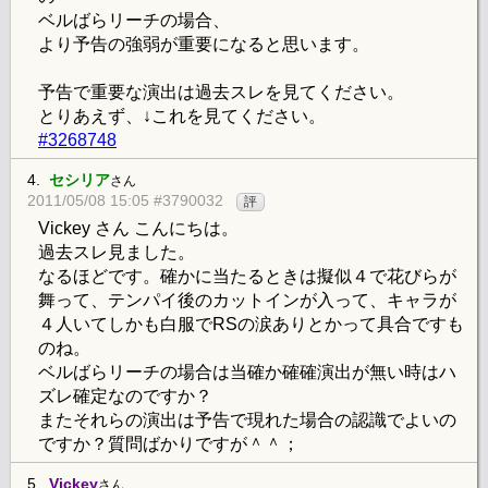
ベルばらリーチの場合、
より予告の強弱が重要になると思います。
予告で重要な演出は過去スレを見てください。
とりあえず、↓これを見てください。
#3268748
4.
セシリア
さん
2011/05/08 15:05 #3790032
評
Vickey さん こんにちは。
過去スレ見ました。
なるほどです。確かに当たるときは擬似４で花びらが
舞って、テンパイ後のカットインが入って、キャラが
４人いてしかも白服でRSの涙ありとかって具合ですも
のね。
ベルばらリーチの場合は当確か確確演出が無い時はハ
ズレ確定なのですか？
またそれらの演出は予告で現れた場合の認識でよいの
ですか？質問ばかりですが＾＾；
5.
Vickey
さん