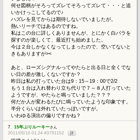
何せ図柄がそろってズレてそろってズレて・・・と追
いかけっこしてるので♪
ハズレを見てからは期待しないでいましたが。
熱いリーチではあるのですね。
私はこの台に詳しくありませんが、とにかく白バラを
探すのが楽しくて、最近打ち始めました。
今は２台しかなくなってしまったので、空いてないと
きもありますが><
あと、ローズシグナルってやたらと出る日と全くでな
い日の差が激しくないですか？
昨日は私の打っていた台は9：15～19：00で2/2
もう１台は入れ替わり立ち代りで７～８人打っていた
ようですが、やたらと鳴っていました？？？
何だか人が変わるたびに鳴っていたような印象です。
半分くらいは外れていたっぽいですが。
いわゆる演出の偏りですかね？
7.
15年ぶりルーキー
さん
2011/05/10 01:24 #3791152
評