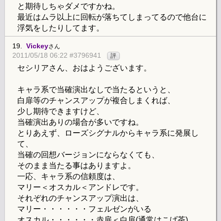
と期待しちゃダメですかね。
最近はムラ以上に回転が落ちてしまってるので他台に
浮気をしたりしてます。
19.
Vickey
さん
2011/05/18 06:22 #3796941
評
セシリアさん、おはようございます。
キャラ系で当確演出なしで当たるというと、
白扉等のチャンスアップが複合しまくれば、
少し期待できますけど、
当確演出ありの場合が多いですね。
とりあえず、ローズシグナルからキャラ系に発展し
て、
当確の回想バージョンにならなくても、
そのまま当たる事はありますよ。
一応、キャラ系の信頼度は、
マリー＜オスカル＜アンドレです。
それぞれのチャンスアップ演出は、
マリー・・・・・・フェルゼンがいる
オスカル・・・・・・赤扉＜白扉(通常はこげ茶)、