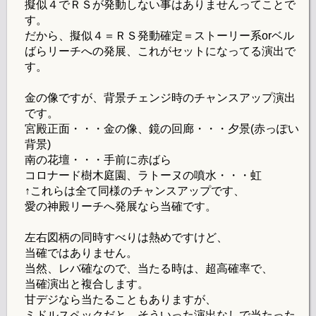
擬似４でＲＳが発動しない事はありませんってことで
す。
だから、擬似４＝ＲＳ発動確定＝ストーリー系orベル
ばらリーチへの発展、これがセットになってる演出で
す。
金の像ですが、背景チェンジ時のチャンスアップ演出
です。
宮殿正面・・・金の像、鏡の回廊・・・夕景(赤っぽい
背景)
南の花壇・・・手前に赤ばら
コロナード樹木庭園、ラトーヌの噴水・・・虹
↑これらは全て同様のチャンスアップです、
愛の神殿リーチへ発展なら当確です。
左右図柄の同時すべりは熱めですけど、
当確ではありません。
当然、レバ確なので、当たる時は、超高確率で、
当確演出と複合します。
甘デジなら当たることもありますが、
ミドルスペックだと、そういった演出なしで当たった