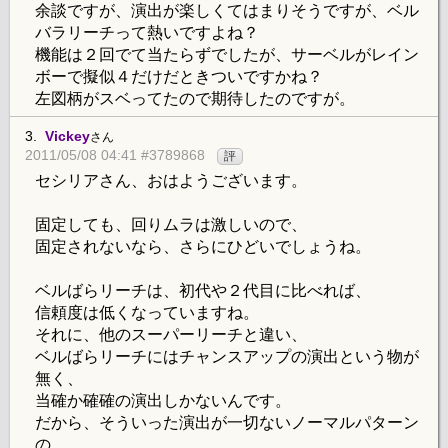
余談ですが、演出が楽しくてはまりそうですが、ベル
バラリーチって熱いですよね？
機能は２回でて当たらずでしたが、サーベルがレイン
ボーで擬似４だけだときついですかね？
左図柄がスベってたので期待したのですが。
3.
Vickey
さん
2011/05/08 04:41 #3789868
評
セシリアさん、おはようございます。
固定しても、回りムラは激しいので、
固定されないなら、さらにひどいでしょうね。
ベルばらリーチは、初代や２代目に比べれば、
信頼度は低くなっていますね。
それに、他のスーパーリーチと違い、
ベルばらリーチにはチャンスアップの演出という物が
無く、
当確か確確の演出しかないんです。
だから、そういった演出が一切ないノーマルパターン
の