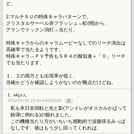
ど。
2.マルチＳＵの特殊キャラパターンで、
クリスタルサーベル赤フラッシュ→虹(弱)から、
アランでドックン消灯→当たり。
特殊キャラからのキャラムービーなしでのリーチ演出は
高確率で当たるようです。
特殊キャラ→ＰＶ予告もＳＲ４の擬似連＋「０」リーチ
でも当たります。
１、２の両方とも出現率が低く、
当確かどうか確認しようがないのが難点だけどね。
1.
akj
さん
2012/01/30 23:44 #4004166
評
私も本日全回転と光と影(アンドレがオスカルかばって
銃弾に倒れる)の観れました。
この機種当たり方がいちいち感動的で涙腺揺るみっぱ
なしです、後はもう少し回ってくれれば。