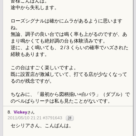
皆様こんばんは。
途中から失礼します。
ローズシグナルは確かにムラがあるように思います
ね。
無論、調子の良い台では鳴く率も上がるのですが、あ
まり鳴かくても絶好調の台も体験済みです。
逆に、よく鳴いても、２/３くらいの確率でハズされた
経験もあります。
この台はすごく楽しいですよ。
既に設置店が激減していて、打てる店が少なくなって
るのが残念ですが。
ちなみに、「最初から図柄揃い+白バラ」（ダブル）で
のベルばらリーチは私も見たことがないです。
8.
Vickey
さん
2011/05/10 21:21 #3791643
評
セシリアさん、こんばんは。