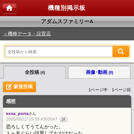
機種別掲示板
アダムスファミリーA
＜機種データ・設置店
全投稿
画像･動画
(4)
(0)
新規投稿
1ページ中 1ページ目
感想
essa_porra
さん
2005/05/12 15:59 #353047
評
恐ろしくてうてんかった。
１ヶ月ぐらい設置してただけだった。