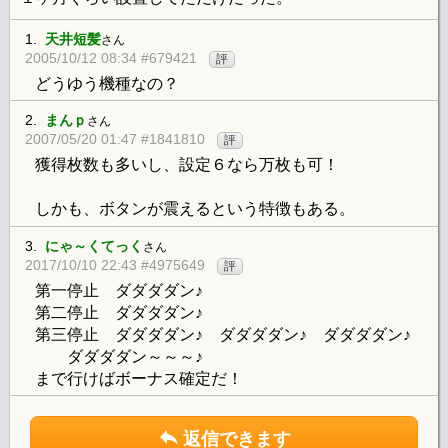
1.
天井短髪
さん
2005/10/12 08:34 #679421
評
どうゆう機種なの？
2.
まんｐ
さん
2007/05/20 01:47 #1841810
評
獲得枚数も多いし、設定６なら万枚も可！
しかも、ボタンが震えるという特徴もある。
3.
にゃ～くてっく
さん
2017/10/10 22:43 #4975649
評
第一停止 ダダダダン♪
第二停止 ダダダダン♪
第三停止 ダダダダン♪ ダダダダン♪ ダダダダン♪
ダダダダン～～～♪
まで行けばボーナス確定だ！
返信できます