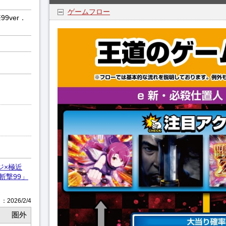
2025/06/06
お蝶出陣リーチ（リーチ演出）
ゲームフロー
9ver．
2025/06/06
3人共闘リーチ（リーチ演出）
2025/06/06
激闘ガチアタック（リーチ演出）
2025/06/06
実写リーチ（リーチ演出）
2025/06/06
悪人仕置チャンス（リーチ演出）
2025/06/06
悪事リーチ（リーチ演出）
2025/06/06
表家業チャレンジ（リーチ演出）
2025/06/06
極悪人リーチ（リーチ演出）
2025/06/06
リーチ後予告（予告演出）
2025/06/06
リーチ前予告（予告演出）
2025/06/06
先読み予告（予告演出）
2025/05/26
注目演出（注目演出）
ジ×極近
斬撃99」
2026/2/4
圏外