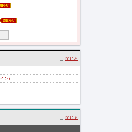
閉じる
イン）
）
出）
閉じる
）