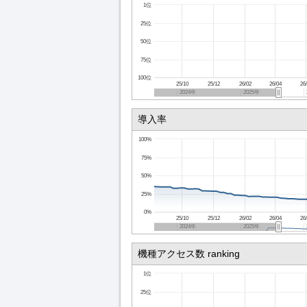
1位
25位
50位
75位
100位
25/10
25/12
26/02
26/04
26
2024年
2025年
導入率
100%
75%
50%
25%
0%
25/10
25/12
26/02
26/04
26
2024年
2025年
機種アクセス数 ranking
1位
25位