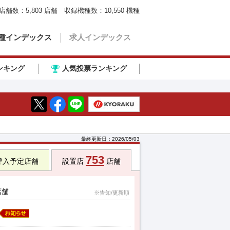
店舗数：
5,803
店舗 収録機種数：
10,550
機種
種インデックス
求人インデックス
ンキング
人気投票ランキング
最終更新日：
2026/05/03
753
導入予定店舗
設置店
店舗
店舗
※告知/更新順