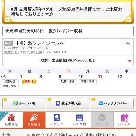
8月 立川店5周年×グループ創業60周年月間です！ご来店お
待ちしております☆彡
★周年目前★8月6日 激クレイジー取材
【初】激クレイジー取材
取材
PR
08/06(木)10:00〜23:00 - 立川市
楽園立川店 ５周年月間 始動！ since2021.8.7
取材・来店情報[PR]をもっと見る
木
金
土
日
月
火
水
6
7
8
9
10
11
12
8/
お知らせ
周年日
取材・来店
取材・来店
取材・来店
ホールメモ
最近の導入台
バックナンバー
基本情報
最新情報
パチンコ
パチスロ
新台入替
カレンダー
住所
東京都立川市柴崎町3-1-3 立川南口駅前ビル