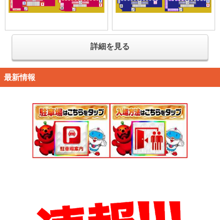
詳細を見る
最新情報