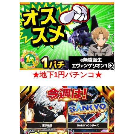
★地下1円パチンコ★