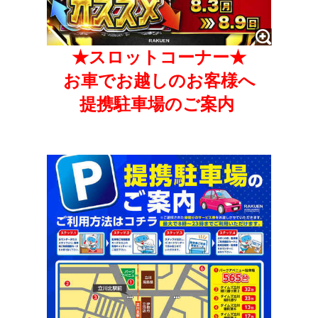
★スロットコーナー★
お車でお越しのお客様へ
提携駐車場のご案内