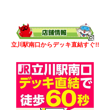
立川駅南口からデッキ直結すぐ!!