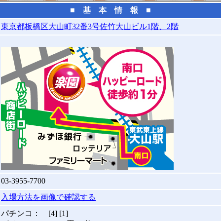
■ 基 本 情 報 ■
東京都板橋区大山町32番3号佐竹大山ビル1階、2階
03-3955-7700
入場方法を画像で確認する
パチンコ： [4] [1]