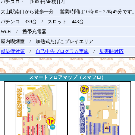
パチスロ： [1000円/46枚] [2]
大山駅南口から徒歩一分！ 営業時間は10時00～22時45分です
パチンコ 339台 / スロット 443台
Wi-Fi / 携帯充電器
屋内喫煙室 / 加熱式たばこプレイエリア
感染症対策
/
自己申告プログラム実施
/
災害時対応
スマートフロアマップ（スマフロ）