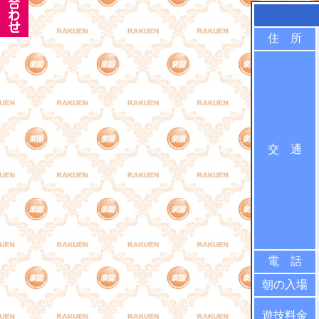
住 所
交 通
電 話
朝の入場
遊技料金