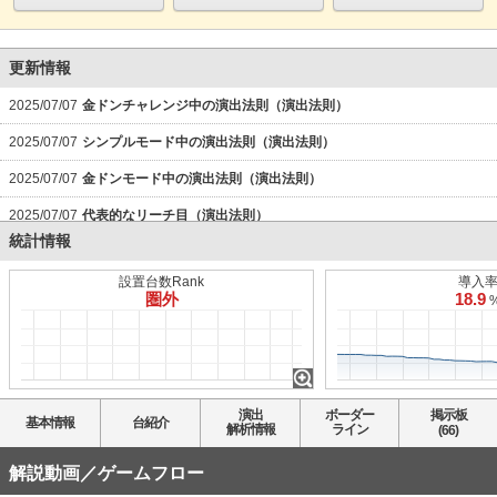
更新情報
2025/07/07
金ドンチャレンジ中の演出法則（演出法則）
2025/07/07
シンプルモード中の演出法則（演出法則）
2025/07/07
金ドンモード中の演出法則（演出法則）
2025/07/07
代表的なリーチ目（演出法則）
統計情報
2025/07/07
ファイナルチャレンジ中の演出（金ドンRUSH中の演出）
設置台数Rank
導入
2025/07/07
金ドンRUSH中の演出（金ドンRUSH中の演出）
圏外
18.9
2025/07/07
モード概要（金ドンRUSH中の演出）
2025/07/07
大当り中の演出（大当り中の演出）
2025/07/07
シンプルモード中の演出（リーチ演出）
演出
ボーダー
掲示板
基本情報
台紹介
解析情報
ライン
(66)
2025/07/07
金ドンモード中の演出（リーチ演出）
2025/07/07
解説動画／ゲームフロー
演出カスタマイズ（カスタム機能）