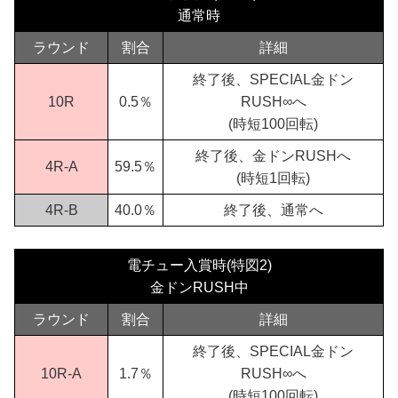
通常時
ラウンド
割合
詳細
終了後、SPECIAL金ドン
10R
0.5％
RUSH∞へ
(時短100回転)
終了後、金ドンRUSHへ
4R-A
59.5％
(時短1回転)
4R-B
40.0％
終了後、通常へ
電チュー入賞時(特図2)
金ドンRUSH中
ラウンド
割合
詳細
終了後、SPECIAL金ドン
10R-A
1.7％
RUSH∞へ
(時短100回転)