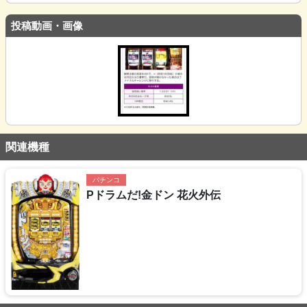
投稿動画・画像
関連機種
パチンコ
Pドラムだ!金ドン 花火外伝