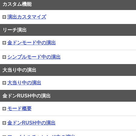
カスタム機能
演出カスタマイズ
リーチ演出
金ドンモード中の演出
シンプルモード中の演出
大当り中の演出
大当り中の演出
金ドンRUSH中の演出
モード概要
金ドンRUSH中の演出