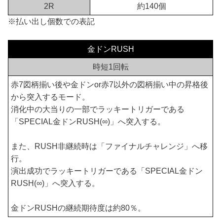
2R
約140個
※払い出し個数での表記
金ドンRUSH
時短1回転
赤7図柄揃い後や金ドンor赤7以外の図柄揃い中の昇格後
から突入するモード。
消化中の大当りの一部でラッキートリガーである
「SPECIAL金ドンRUSH(∞)」へ突入する。
また、RUSH非継続時は「ファイナルチャレンジ」へ移
行。
演出成功でラッキートリガーである「SPECIAL金ドン
RUSH(∞)」へ突入する。
金ドンRUSHの継続期待度は約80％。