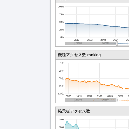
100%
75%
50%
25%
0%
25/10
25/12
26/02
26/04
26
2024年
2025年
機種アクセス数 ranking
1位
25位
50位
75位
100位
08/25
10/13
12/01
01/19
03/09
04/27
2024年
2025年
掲示板アクセス数
2400
1800