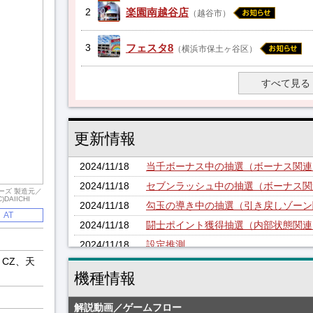
2
楽園南越谷店
（越谷市）
3
フェスタ8
（横浜市保土ヶ谷区）
すべて見る
更新情報
2024/11/18
当千ボーナス中の抽選（ボーナス関連
2024/11/18
セブンラッシュ中の抽選（ボーナス関
ーズ 製造元／
AIICHI
2024/11/18
勾玉の導き中の抽選（引き戻しゾーン
AT
2024/11/18
闘士ポイント獲得抽選（内部状態関連
2024/11/18
設定推測
、CZ、天
2024/11/18
勾玉の導き継続ゲーム数について（演
機種情報
2024/11/18
闘士決戦中のダメージについて（演出
2024/11/18
演出法則(AT中)（演出情報）
解説動画／ゲームフロー