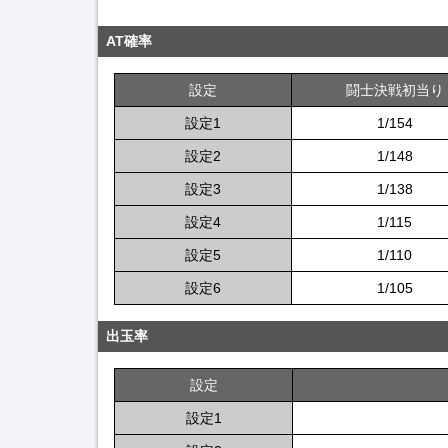
AT確率
設定
闘士決戦初当り
設定1
1/154
設定2
1/148
設定3
1/138
設定4
1/115
設定5
1/110
設定6
1/105
出玉率
設定
設定1