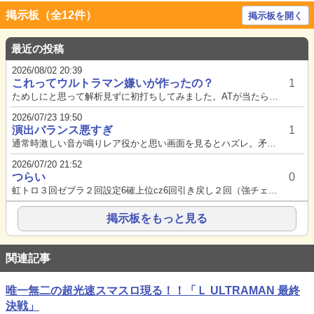
掲示板（全12件）
掲示板を開く
最近の投稿
2026/08/02 20:39
これってウルトラマン嫌いが作ったの？
1
ためしにと思って解析見ずに初打ちしてみました。ATが当たらなかったとはいえ、全く面白さが分からなかったですね。100Gご...
2026/07/23 19:50
演出バランス悪すぎ
1
通常時激しい音が鳴りレア役かと思い画面を見るとハズレ。矛盾で発展かと思えばなにも起こらず。レア役後もChanceなど煽り...
2026/07/20 21:52
つらい
0
虹トロ３回ゼブラ２回設定6確上位cz6回引き戻し２回（強チェ３回、うち一回引き戻さず）エピ中ウルトラ目2個→高確移行せず...
掲示板をもっと見る
関連記事
唯一無二の超光速スマスロ現る！！「Ｌ ULTRAMAN 最終
決戦」