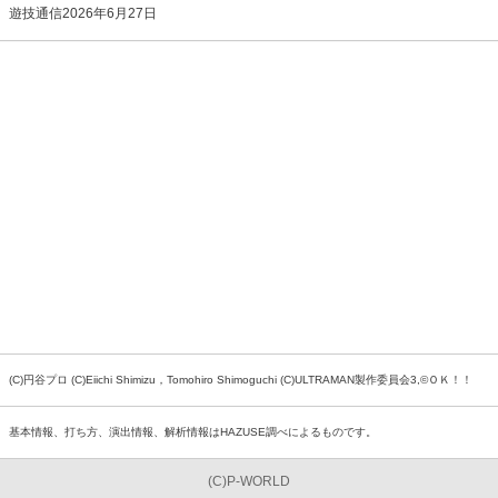
遊技通信2026年6月27日
(C)円谷プロ (C)Eiichi Shimizu，Tomohiro Shimoguchi (C)ULTRAMAN製作委員会3,©ＯＫ！！
基本情報、打ち方、演出情報、解析情報はHAZUSE調べによるものです。
(C)P-WORLD