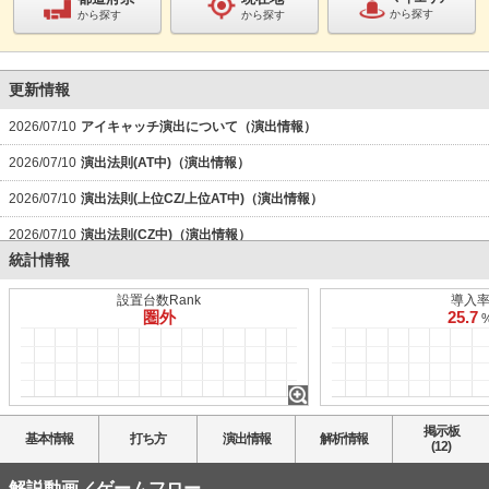
から探す
から探す
から探す
更新情報
2026/07/10
アイキャッチ演出について（演出情報）
2026/07/10
演出法則(AT中)（演出情報）
2026/07/10
演出法則(上位CZ/上位AT中)（演出情報）
2026/07/10
演出法則(CZ中)（演出情報）
統計情報
2026/07/10
演出法則(通常時)（演出情報）
設置台数Rank
導入
2026/07/03
インパクトモード中の抽選（超ULTRA RUSH(上位AT)関連）
圏外
25.7
2026/07/03
最終決戦(上位CZ)について（かんたん初打講座）
2026/07/03
高確移行抽選（内部状態関連）
2026/07/03
アクティベーションモード抽選（内部状態関連）
掲示板
基本情報
打ち方
演出情報
解析情報
(12)
2026/07/03
天井
2026/07/03
解説動画／ゲームフロー
設定推測