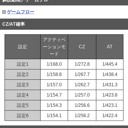
2026/07/03
ULTRA RUSH(AT)について（かんたん初打講座）
ゲームフロー
2026/07/03
超ULTRA RUSH(上位AT)について（かんたん初打講座）
CZ/AT確率
2026/07/03
通常時の小役確率（小役確率）
2026/07/03
アタックフェーズ中の抽選（ULTRA RUSH(AT)関連）
アクティベ
設定
ーションモ
CZ
AT
2026/07/03
AT終了画面について（演出情報）
ード
2026/07/03
BREAK MODE抽選（超ULTRA RUSH(上位AT)関連）
設定1
1/168.0
1/272.8
1/445.4
2026/07/03
CZ抽選（内部状態関連）
設定2
1/158.8
1/267.7
1/438.4
2026/07/03
通常時のゲーム性（かんたん初打講座）
2026/07/03
設定3
BREAK MODE中の抽選（超ULTRA RUSH(上位AT)関連）
1/157.0
1/262.7
1/431.3
設定4
1/154.7
1/257.0
1/423.8
設定5
1/154.3
1/256.6
1/423.1
設定6
1/154.1
1/256.2
1/422.4