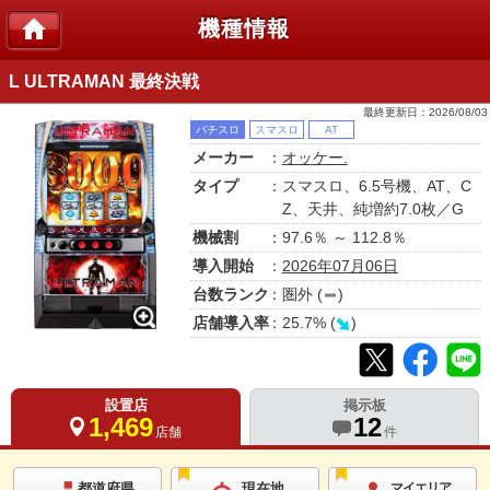
機種情報
L ULTRAMAN 最終決戦
最終更新日：
2026/08/03
パチスロ
スマスロ
AT
メーカー
：
オッケー.
タイプ
：スマスロ、6.5号機、AT、C
Z、天井、純増約7.0枚／G
機械割
：97.6％ ～ 112.8％
導入開始
：
2026年07月06日
台数ランク
：
圏外
(
)
店舗導入率
：
25.7
% (
)
設置店
掲示板
1,469
12
店舗
件
都道府県
現在地
マイエリア