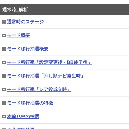
通常時_解析
通常時のステージ
モード概要
モード移行抽選概要
モード移行率「設定変更後・BB終了後」
モード移行抽選「押し順ナビ発生時」
モード移行率「レア役成立時」
モード移行抽選の特徴
本前兆中の抽選