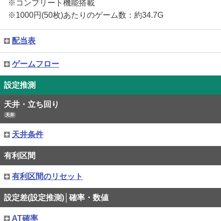
※コンプリート機能搭載
※1000円(50枚)あたりのゲーム数：約34.7G
配当表
ゲームフロー
設定推測
天井・立ち回り
天井
天井条件
有利区間
有利区間のリセット
設定差(設定推測)│確率・数値
AT確率