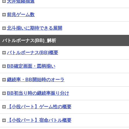
天井短縮抽選
前兆ゲーム数
北斗揃いに期待できる展開
バトルボーナス(BB)_解析
バトルボーナス(BB)概要
BB確定画面・図柄揃い
継続率・BB開始時のオーラ
BB初当り時の継続率振り分け
【小役パート】ゲーム性の概要
【小役パート】宿命バトル概要