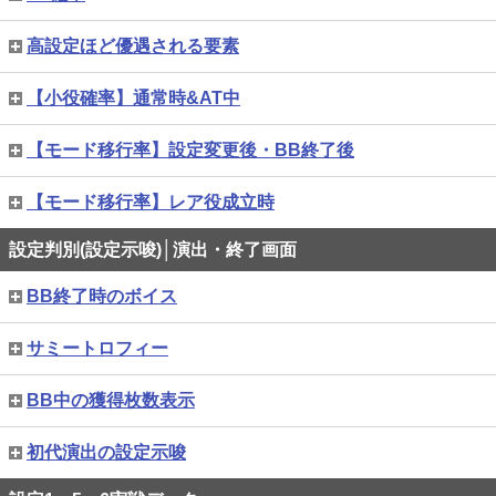
高設定ほど優遇される要素
【小役確率】通常時&AT中
【モード移行率】設定変更後・BB終了後
【モード移行率】レア役成立時
設定判別(設定示唆)│演出・終了画面
BB終了時のボイス
サミートロフィー
BB中の獲得枚数表示
初代演出の設定示唆