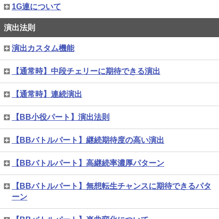
1G連について
演出法則
演出カスタム機能
【通常時】中段チェリーに期待できる演出
【通常時】連続演出
【BB小役パート】演出法則
【BBバトルパート】継続期待度の高い演出
【BBバトルパート】高継続率濃厚パターン
【BBバトルパート】無想転生チャンスに期待できるパタ
ーン