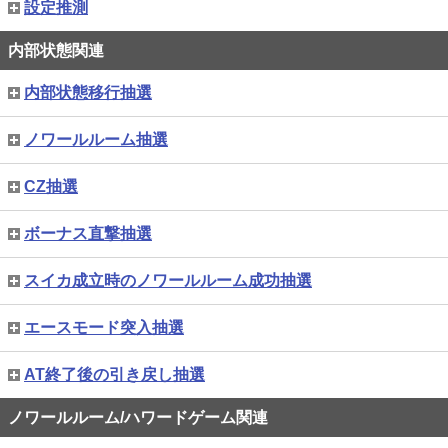
設定推測
内部状態関連
内部状態移行抽選
ノワールルーム抽選
CZ抽選
ボーナス直撃抽選
スイカ成立時のノワールルーム成功抽選
エースモード突入抽選
AT終了後の引き戻し抽選
ノワールルーム/ハワードゲーム関連