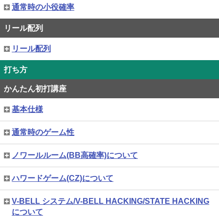
通常時の小役確率
リール配列
リール配列
打ち方
かんたん初打講座
基本仕様
通常時のゲーム性
ノワールルーム(BB高確率)について
ハワードゲーム(CZ)について
V-BELL システム/V-BELL HACKING/STATE HACKING
について