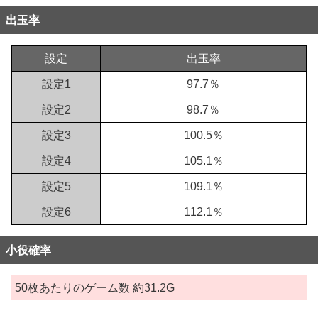
出玉率
設定
出玉率
設定1
97.7％
設定2
98.7％
設定3
100.5％
設定4
105.1％
設定5
109.1％
設定6
112.1％
小役確率
50枚あたりのゲーム数 約31.2G