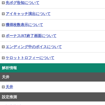
先ボグ告知について
アイキャッチ演出について
獲得枚数表示について
ボーナス/AT終了画面について
エンディング中のボイスについて
ケロットトロフィーについて
解析情報
天井
天井
設定推測