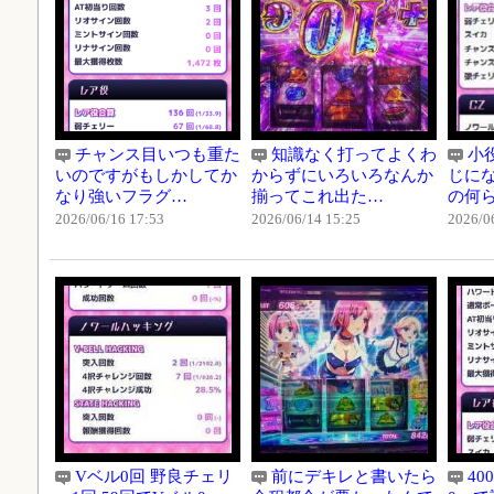
チャンス目いつも重た
知識なく打ってよくわ
小
いのですがもしかしてか
からずにいろいろなんか
じに
なり強いフラグ…
揃ってこれ出た…
の何
2026/06/16 17:53
2026/06/14 15:25
2026/0
Vベル0回 野良チェリ
前にデキレと書いたら
4