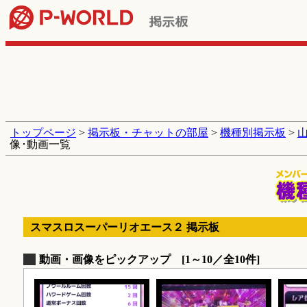
トップページ
>
掲示板・チャットの部屋
>
機種別掲示板
>
像･動画一覧
スマスロスーパーリオエース２ 掲示板
動画・画像をピックアップ [1～10／全10件]