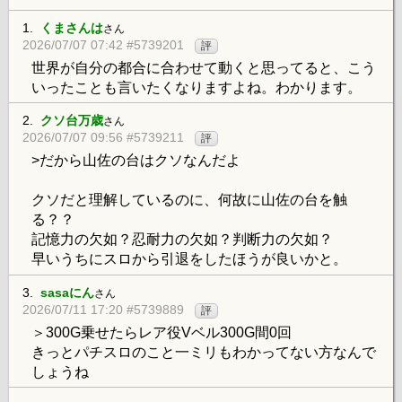
1.
くまさんは
さん
2026/07/07 07:42 #5739201
評
世界が自分の都合に合わせて動くと思ってると、こう
いったことも言いたくなりますよね。わかります。
2.
クソ台万歳
さん
2026/07/07 09:56 #5739211
評
>だから山佐の台はクソなんだよ
クソだと理解しているのに、何故に山佐の台を触
る？？
記憶力の欠如？忍耐力の欠如？判断力の欠如？
早いうちにスロから引退をしたほうが良いかと。
3.
sasaにん
さん
2026/07/11 17:20 #5739889
評
＞300G乗せたらレア役Vベル300G間0回
きっとパチスロのこと一ミリもわかってない方なんで
しょうね