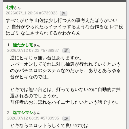
七井
さん
2026/07/11 20:54 #5739923
評
すべてがヒキ 山佐は少し打つ人の事考えたほうがいい
ょ 自分がやられたらイライラするような台作るな レア役
はゴミ なにさせられてるかわからん
1.
隆たかし竜
さん
2026/07/12 07:23 #5739987
評
逆にヒキじゃ無い台はありますか。
レバーオンしてそれに対し抽選が行われていくという
のがパチスロのシステムなのだから、ありとあらゆる
台がヒキなのでは。
ヒキでは無い台とは、打ってもいないのに自動的に抽
選されるのでしょうか。
前任者のおこぼれをハイエナしたいという話ですか。
2.
塩マシマシ
さん
2026/07/12 08:39 #5739995
評
ヒキならスロットらしくて良いのでは