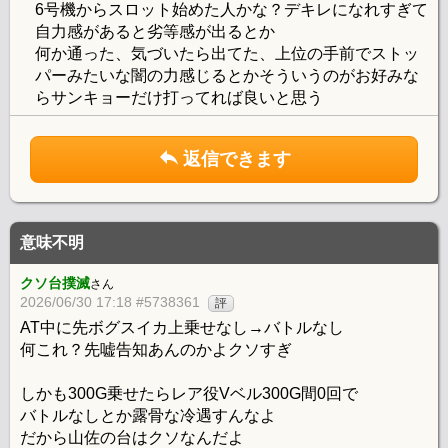
6号機からスロット始めた人かな？デキレになれすぎて
自力感があると劣等感が出るとか
何か通った、気づいたら出てた、上位の手前でストッ
パーみたいな闇の力感じるとかそういうのがお好みな
らサンキョーだけ打ってれば良いと思う
返信できます
意味不明
クソ台撲滅
さん
2026/06/30 17:18 #5738361
評
AT中に先ボグスイカ上乗せなし→バトルなし
何これ？先嘘告知あんのかよクソすぎ
しかも300G乗せたらレア役Vベル300G間0回で
バトルなしとか露骨な冷遇すんなよ
だから山佐の台はクソなんだよ