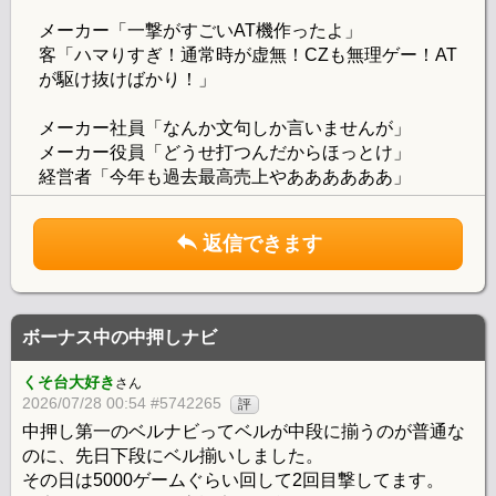
メーカー「一撃がすごいAT機作ったよ」
客「ハマりすぎ！通常時が虚無！CZも無理ゲー！AT
が駆け抜けばかり！」
メーカー社員「なんか文句しか言いませんが」
メーカー役員「どうせ打つんだからほっとけ」
経営者「今年も過去最高売上やああああああ」
返信できます
ボーナス中の中押しナビ
くそ台大好き
さん
2026/07/28 00:54 #5742265
評
中押し第一のベルナビってベルが中段に揃うのが普通な
のに、先日下段にベル揃いしました。
その日は5000ゲームぐらい回して2回目撃してます。