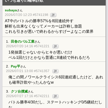
いつも通りの確率詐欺
subaya
さん
2026/07/20 12:23 #5741198
評
AT中のバトルの勝率57%を8回連続外す
解析も出来なくなってメーカーは詐称し放題
これも引きが悪いで終わるからすげーよなこの業界
1.
田舎のパル工業
さん
2026/07/20 14:16 #5741221
評
1発抽選じゃないからヒキが悪いだけ
ベル1回だけとかなら普通に8連続で外れるだろ
2.
Pay平
さん
2026/07/21 13:00 #5741357
評
俺この間ノワールクライシス6回連続通したけど、あれ
も確率詐欺やったんかなw
3.
クソ台撲滅
さん
2026/07/27 17:16 #5742211
評
バトル勝率4/30だし、ステートハッキング0/5継続だし
な