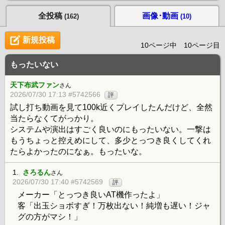
全投稿
画像･動画
(162)
(10)
新規投稿
10ページ中 10ページ目
もったいない
天下布武ファン
さん
2026/07/30 17:13 #5742566
評
試し打ち動画を見て100k近くプレイしたんだけど、全然
当たらなくてがっかり。
システムや演出はすごく良いのにもったいない。一撃は
もうちょっと控えめにして、多少とっつき良くしてくれ
たらよかったのになぁ。もったいな。
1.
さろるん
さん
2026/07/30 17:40 #5742569
評
メーカー「とっつき良いAT機作ったよ」
客「出玉ショボすぎ！万枚出ない！純増も遅い！ジャ
グの方がマシ！」