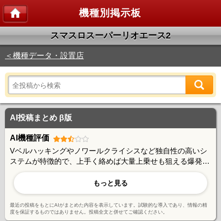
機種別掲示板
スマスロスーパーリオエース2
＜機種データ・設置店
AI投稿まとめ β版
AI機種評価
Vベルハッキングやノワールクライシスなど独自性の高いシ
ステムが特徴的で、上手く絡めば大量上乗せも狙える爆発力
を持つ。一方で、AT中のバトル勝率や上乗せ頻度に課題を感
じる声も多く、レア役の重さや期待値とのギャップを指摘す
もっと見る
る意見もある。引き次第で大きく結果が変わる仕様に賛否が
あり、安定志向のユーザーには厳しいとの評価も見られる。
最近の投稿をもとにAIがまとめた内容を表示しています。試験的な導入であり、情報の精
度を保証するものではありません。投稿全文と併せてご確認ください。