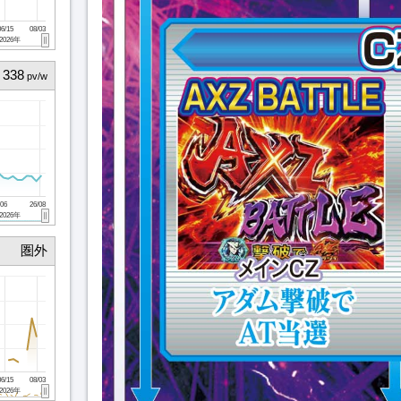
06/15
08/03
2026年
338
pv/w
/06
26/08
2026年
圏外
06/15
08/03
2026年