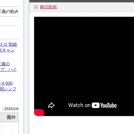
2024/09/06
AT終了時の隠しボタンについて（演
解説動画
義の歌jA
2024/09/06
エンディング中のランプについて（演
2024/09/06
設定推測
2024/09/06
AT中の小役確率（小役確率）
2024/09/05
最終決戦中の抽選（CZ関連）
スロ 戦姫
2024/09/05
AXZ BATTLE中の抽選（CZ関連）
念キャン
2024/09/05
AT直撃抽選（内部状態関連）
2024/09/05
最終決戦突入抽選（内部状態関連）
正義の
ップ、ハイ
2024/09/05
エクスドライブモードについて（内部
2024/09/05
CZモードについて（内部状態関連）
,000
2024/09/05
内部モード移行抽選（内部状態関連）
絶唱シンフ
2024/09/05
通常時のゲーム性（かんたん初打講座
2026/2/4
圏外