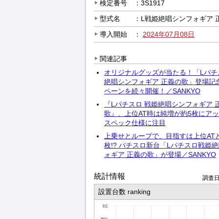
検定番号 ：3S1917
型式名 ：
L戦姫絶唱シンフォギア 正
導入開始 ：
2024年07月08日
関連記事
オリジナルグッズが当たる！「Lパチ
絶唱シンフォギア 正義の歌」登場記
ペーンを続々開催！／SANKYO
『Lパチスロ 戦姫絶唱シンフォギア 
歌』、上位AT時は純増が約5枚にア
スペック仕様に注目
上乗せとループで、目指すは上位ATと4
枚!? パチスロ新台「Lパチスロ戦姫
ォギア 正義の歌」が登場／SANKYO
統計情報
調査日：
設置台数 ranking
1位