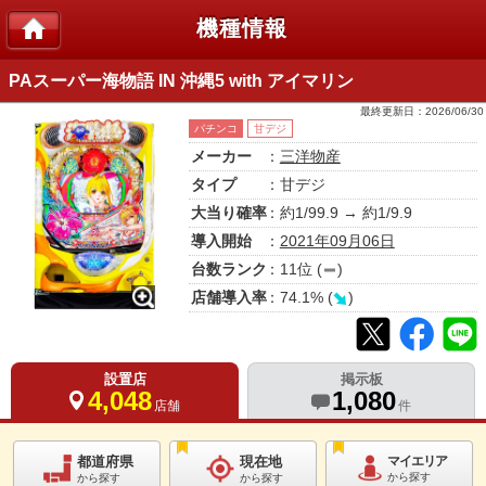
機種情報
PAスーパー海物語 IN 沖縄5 with アイマリン
最終更新日：
2026/06/30
パチンコ
甘デジ
メーカー
：
三洋物産
タイプ
：甘デジ
大当り確率
：約1/99.9 → 約1/9.9
導入開始
：
2021年09月06日
台数ランク
：
11位
(
)
店舗導入率
：
74.1
% (
)
設置店
掲示板
4,048
1,080
店舗
件
都道府県
現在地
マイエリア
から探す
から探す
から探す