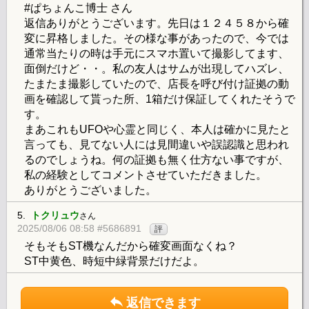
#ぱちょんこ博士 さん
返信ありがとうございます。先日は１２４５８から確
変に昇格しました。その様な事があったので、今では
通常当たりの時は手元にスマホ置いて撮影してます、
面倒だけど・・。私の友人はサムが出現してハズレ、
たまたま撮影していたので、店長を呼び付け証拠の動
画を確認して貰った所、1箱だけ保証してくれたそうで
す。
まあこれもUFOや心霊と同じく、本人は確かに見たと
言っても、見てない人には見間違いや誤認識と思われ
るのでしょうね。何の証拠も無く仕方ない事ですが、
私の経験としてコメントさせていただきました。
ありがとうございました。
5.
トクリュウ
さん
2025/08/06 08:58 #5686891
評
そもそもST機なんだから確変画面なくね？
ST中黄色、時短中緑背景だけだよ。
返信できます