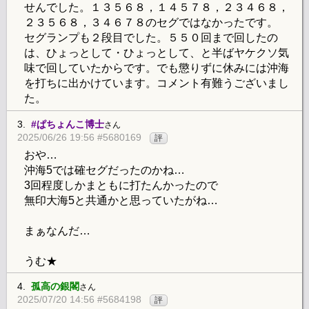
せんでした。１３５６８，１４５７８，２３４６８，
２３５６８，３４６７８のセグではなかったです。
セグランプも２段目でした。５５０回まで回したの
は、ひょっとして・ひょっとして、と半ばヤケクソ気
味で回していたからです。でも懲りずに休みには沖海
を打ちに出かけています。コメント有難うございまし
た。
3.
#ぱちょんこ博士
さん
2025/06/26 19:56 #5680169
評
おや…
沖海5では確セグだったのかね…
3回程度しかまともに打たんかったので
無印大海5と共通かと思っていたがね…
まぁなんだ…
うむ★
4.
孤高の銀閣
さん
2025/07/20 14:56 #5684198
評