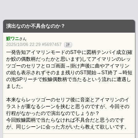
演出なのか不具合なのか？
鮫ワニ
さん
2025/10/06 22:29 #5697457
評
一発告知アイマリンモードのST中に図柄テンパイ成立(確
か鮫の偶数柄だったかと思います)してアイマリンのレッ
ツゴーのセリフとロゴ画面→掛け声後に曲やアイマリン
の絵も表示されずそのまま残りのST開始→ST終了→時短
の泡SPリーチで鮟鱇偶数柄で当たるという流れに遭遇し
ました。
本来ならレッツゴーのセリフ後に音楽とアイマリンのイ
ラストが重なるシーンを挟むと思うのですが、今回その
行程がなかったので演出なのでしょうか？
今回鮟鱇図柄で当たらなければ不具合だと思うのです
が、同じシーンに会った方がいたら教えて欲しいです。