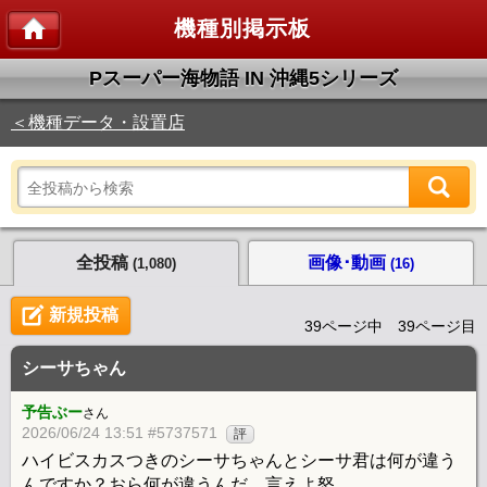
機種別掲示板
Pスーパー海物語 IN 沖縄5シリーズ
＜機種データ・設置店
全投稿
画像･動画
(1,080)
(16)
新規投稿
39ページ中 39ページ目
シーサちゃん
予告ぶー
さん
2026/06/24 13:51 #5737571
評
ハイビスカスつきのシーサちゃんとシーサ君は何が違う
んですか？おら何が違うんだ。言えよ怒