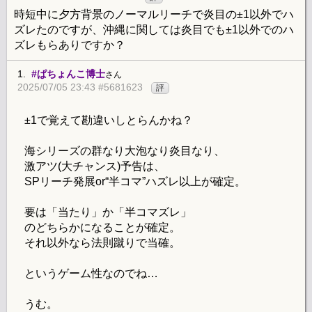
時短中に夕方背景のノーマルリーチで炎目の±1以外でハ
ズレたのですが、沖縄に関しては炎目でも±1以外でのハ
ズレもらありですか？
1.
#ぱちょんこ博士
さん
2025/07/05 23:43 #5681623
評
±1で覚えて勘違いしとらんかね？
海シリーズの群なり大泡なり炎目なり、
激アツ(大チャンス)予告は、
SPリーチ発展or“半コマ”ハズレ以上が確定。
要は「当たり」か「半コマズレ」
のどちらかになることが確定。
それ以外なら法則蹴りで当確。
というゲーム性なのでね…
うむ。