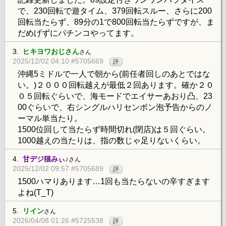
で、230回転で遊タイム、379回転スルー、さらに200
回転当たらず、89分の1で800回転当たらずですが、ま
だめげずにパチンコやってます。
3.
ヒキヨワおじさん
さん
2025/12/02 04:10 #5705669
評
沖縄5ミドルで一人で朝から(前任者回しのあとではな
い。)２０００回転越えが最低２回あります。確か２０
０５回転ぐらいで、海モードでエイサーあおり凸、23
00ぐらいで、右シングルハリセンボン泡予告からのノ
ーマル単当たり。
1500位回して当たらず時間切れ(閉店)は５回ぐらい。
1000越えの当たりは、指の数じゃ足りないくらい。
4.
甘デジ猫みぃ♪
さん
2025/12/02 09:57 #5705689
評
1500ハマりあります…1回も当たらないの辛すぎます
よね(T_T)
5.
リイン
さん
2026/04/08 01:26 #5725538
評