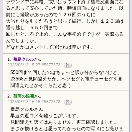
ラウンド中に昇格、或いはラウンド終了後確変画面にな
ると思って安心していた所、時短画面になりました。以
前にも経験があったので１２０回のうちに
大当たりを引くだろうと思って続行。しかし１２０回は
通り越し、５５０回まで
回したところで止め。こんな事初めてですが、実際ある
んでしょうか。
どなたかコメントして頂ければ幸いです。
1.
敷島クルル
さん
2025/06/13 15:27 #5677873
評
550回まで回したのはちょっと訳が分からないけど、
23568と見間違えたか、ヘソセグと電チューセグを見
間違えたとかそこらだと思う
2.
孤高の銀閣
さん
2025/06/13 16:15 #5677878
評
敷島クルルさん
早速の返コメ有難うございます。
見間違えた訳ではありません。再三確認しました。
まさか抜けるとは思ってなかったので写メにも撮りま