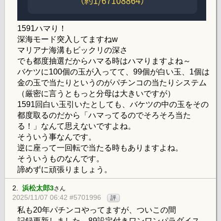
1591ハマり！
深海モード突入してますねw
マリアナ海溝もビックリの深さ
でも都度抽選だからハマる時はハマりますよね～
バケツに100個の玉が入ってて、99個が白い玉、1個は
金の玉で当たりというのがパチンコの当たりシステム
（厳密に言うともっと分母は大きいですが）
1591回白い玉引いたとしても、バケツの中の玉をその
都度取るのだから「ハマってるのでそろそろ当た
る！」なんて思えないですよね。
そういう事なんです。
逆に座って一回転で当たる時もありますよね。
そういうものなんです。
諦めずに頑張りましょう。
2.
浜松太郎3
さん
2025/11/07 06:42 #5701996
評
私も20年パチンコやってますが、ついこの間
記録更新しました。89設定付きワンワンパラダイス