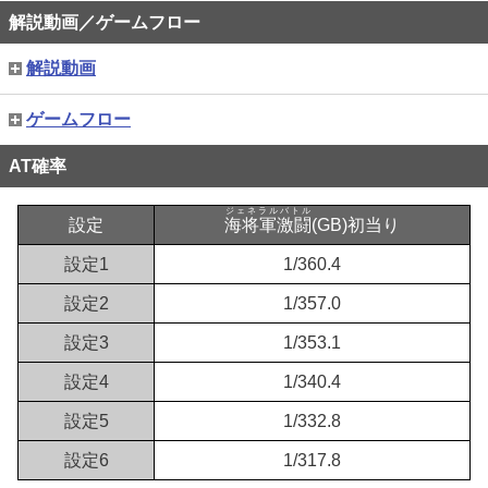
2024/06/25
解説動画／ゲームフロー
女神覚醒中の抽選（初期ゲーム数特化ゾーン関連）
2024/06/25
小宇宙ポイント獲得抽選（内部状態関連）
解説動画
2024/06/25
フェニックスチャンス中の抽選（内部状態関連）
ゲームフロー
2024/06/25
小宇宙ポイント獲得表示について（演出情報）
2024/06/17
AT確率
設定推測
2024/06/17
黄金vs海将軍激闘中の抽選（特化ゾーン関連）
ジェネラルバトル
設定
海将軍激闘
(GB)
初当り
2024/06/17
通常時のゲーム性（かんたん初打講座）
設定1
1/360.4
2024/06/17
小宇宙ポイントによるGB抽選（内部状態関連）
設定2
1/357.0
2024/06/17
小役成立時のGB抽選（内部状態関連）
設定3
1/353.1
2024/06/17
AT直撃抽選（内部状態関連）
設定4
1/340.4
設定5
1/332.8
設定6
1/317.8