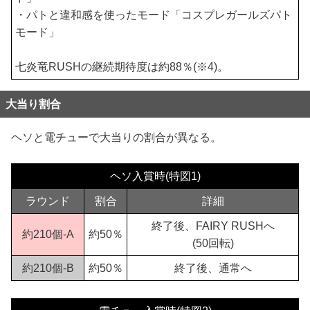
・パトと違和感を使ったモード「コスプレガールズパト
モード」
七炎竜RUSHの継続期待度は約88％(※4)。
大当り割合
ヘソと電チューで大当りの割合が異なる。
ヘソ入賞時(特図1)
ラウンド
割合
詳細
終了後、FAIRY RUSHへ
約210個-A
約50％
(50回転)
約210個-B
約50％
終了後、通常へ