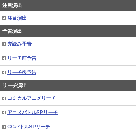
注目演出
注目演出
予告演出
先読み予告
リーチ前予告
リーチ後予告
リーチ演出
コミカルアニメリーチ
アニメバトルSPリーチ
CGバトルSPリーチ