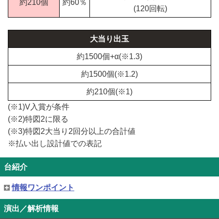
約210個
約60％
(120回転)
大当り出玉
約1500個+α(※1.3)
約1500個(※1.2)
約210個(※1)
(※1)V入賞が条件
(※2)特図2に限る
(※3)特図2大当り2回分以上の合計値
※払い出し設計値での表記
台紹介
情報ワンポイント
演出／解析情報