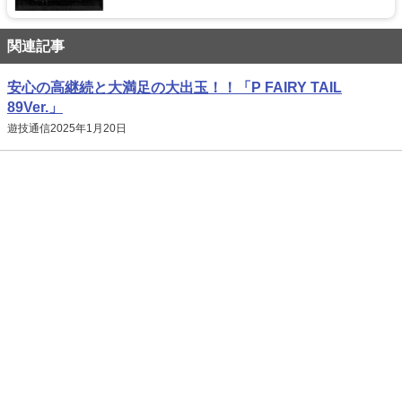
関連記事
安心の高継続と大満足の大出玉！！「P FAIRY TAIL
89Ver.」
遊技通信2025年1月20日