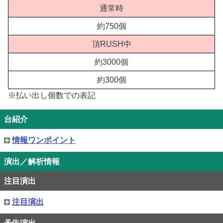
通常時
約750個
頂RUSH中
約3000個
約300個
※払い出し個数での表記
台紹介
情報ワンポイント
演出／解析情報
注目演出
注目演出