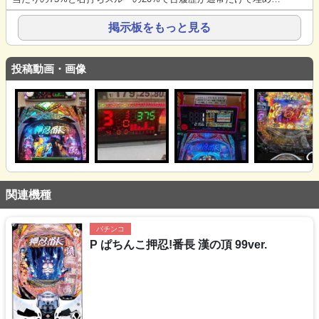
掲示板をもっと見る
投稿動画・画像
関連機種
パチンコ
P ぱちんこ押忍!番長 漢の頂 99ver.