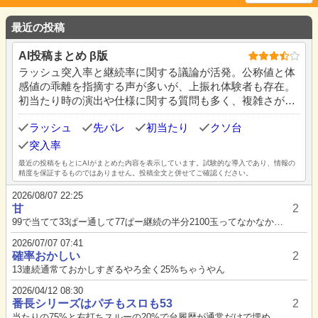
最近の投稿
AI投稿まとめ β版
ラッシュ突入率と継続率に関する議論が活発。公称値と体
感値の乖離を指摘する声が多いが、上振れ体験者も存在。
初当たり時の演出や仕様に関する質問も多く、複雑さが窺
える。長期稼働データでは収支にばらつきがあり、相性や
ラッシュ
先バレ
初当たり
クソ台
運の要素が大きいと推測される。
突入率
最近の投稿をもとにAIがまとめた内容を表示しています。試験的な導入であり、情報の
精度を保証するものではありません。投稿全文と併せてご確認ください。
2026/08/07 22:25
甘
2
99で当てて33ぱー通して77ぱー継続の半分2100玉ってなかなか優秀だと思いませんか？本当に33ぱーで通るならですけど...
2026/07/07 07:41
確率おかしい
2
13連続通常ておかしすぎるやろ全く25%ちゃうやん
2026/04/12 08:30
番長シリーズはパチもスロも53
2
当たりの75%と右打ちスルーの20%で台履歴が通常だけで埋め尽くされてる魔境台だね当たっても面白くない台なんてそうそうな...