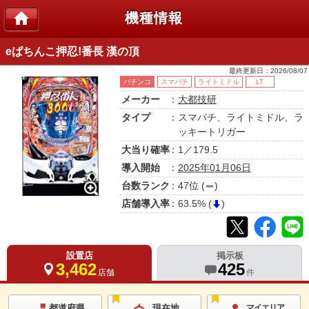
機種情報
eぱちんこ押忍!番長 漢の頂
最終更新日：
2026/08/07
パチンコ
スマパチ
ライトミドル
LT
メーカー
：
大都技研
タイプ
：スマパチ、ライトミドル、ラ
ッキートリガー
大当り確率
：1／179.5
導入開始
：
2025年01月06日
台数ランク
：
47位
(
)
店舗導入率
：
63.5
% (
)
設置店
掲示板
3,462
425
店舗
件
都道府県
現在地
マイエリア