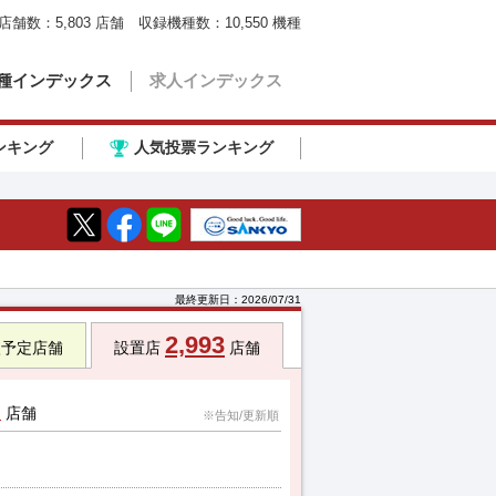
店舗数：
5,803
店舗 収録機種数：
10,550
機種
種インデックス
求人インデックス
ンキング
人気投票ランキング
最終更新日：
2026/07/31
2,993
入予定店舗
設置店
店舗
3
店舗
※告知/更新順