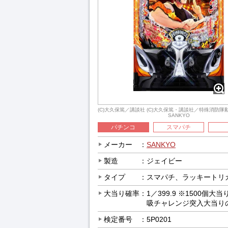
(C)大久保篤／講談社 (C)大久保篤・講談社／特殊消防隊動画
SANKYO
パチンコ
スマパチ
メーカー ：
SANKYO
製造 ：ジェイビー
タイプ ：
スマパチ、ラッキートリ
大当り確率：
1／399.9 ※1500個大
吸チャレンジ突入大当り
検定番号 ：5P0201