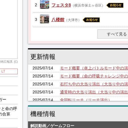
2
フェスタ8
（横浜市保土ヶ谷区）
3
八楼館
（大津市）
すべて見る
更新情報
広報課, (C)
2025/07/14
モード概要（炎上バトルモード中の演
LT
2025/07/14
モード概要（命の呼吸チャレンジ中の
2025/07/14
右打ち中の大当り演出（大当り中の演
2025/07/14
通常時の大当り演出（大当り中の演出
ガー
2025/07/14
全回転リーチ（リーチ演出）
2025/07/14
エピソードSPリーチ（リーチ演出）
当りと命の呼
機種情報
の合算
2025/07/14
❝焔ビト❞鎮魂SPリーチ（リーチ演出
2025/07/14
特殊リーチ（リーチ演出）
解説動画／ゲームフロー