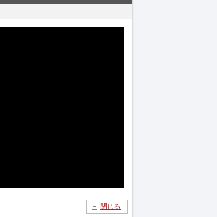
ー）
）
イン）
閉じる