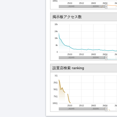
100位
25/10
25/12
26/02
26/04
26
2024年
2025年
掲示板アクセス数
32k
24k
16k
8k
0
25/10
25/12
26/02
26/04
26
2024年
2025年
設置店検索 ranking
1位
25位
50位
75位
100位
25/10
25/12
26/02
26/04
26
2024年
2025年