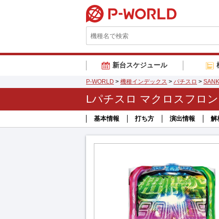
P-WORLD
新台スケジュール
P-WORLD
>
機種インデックス
>
パチスロ
>
SAN
Lパチスロ マクロスフロン
基本情報
打ち方
演出情報
解