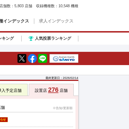
店舗数：
5,803
店舗 収録機種数：
10,548
機種
種インデックス
求人インデックス
ンキング
人気投票ランキング
最終更新日：
2026/02/14
276
導入予定店舗
設置店
店舗
店舗
※告知/更新順