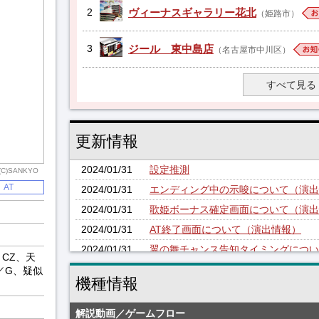
2
ヴィーナスギャラリー花北
（姫路市）
3
ジール 東中島店
（名古屋市中川区）
すべて見る
更新情報
2024/01/31
設定推測
(C)SANKYO
AT
2024/01/31
エンディング中の示唆について（演出
2024/01/31
歌姫ボーナス確定画面について（演出
2024/01/31
AT終了画面について（演出情報）
2024/01/31
翼の舞チャンス告知タイミングについ
、CZ、天
2024/01/31
AT中ボーナスの楽曲について（演出
枚／G、疑似
機種情報
2024/01/31
AT中ボーナス確定画面について（演
2024/01/31
AT中の獲得枚数表示について（演出
解説動画／ゲームフロー