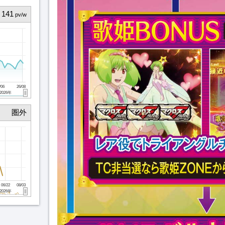
141
pv/w
/06
26/08
2026年
圏外
06/22
08/03
2026年