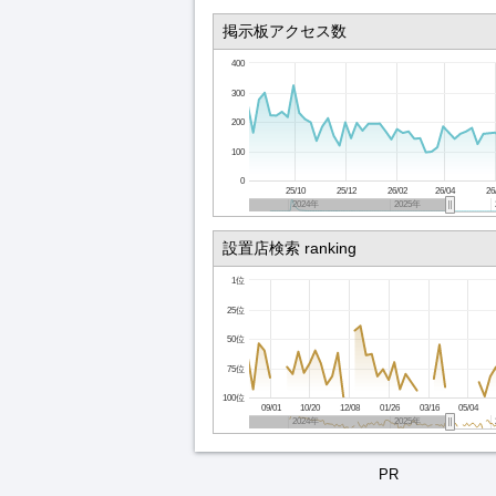
掲示板アクセス数
400
300
200
100
0
25/10
25/12
26/02
26/04
26
2024年
2025年
設置店検索 ranking
1位
25位
50位
75位
100位
09/01
10/20
12/08
01/26
03/16
05/04
2024年
2025年
PR