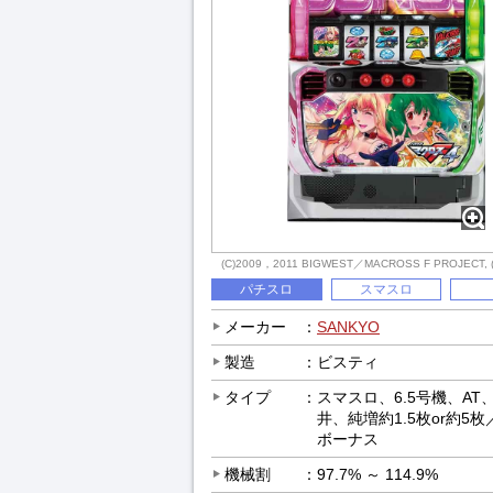
(C)2009，2011 BIGWEST／MACROSS F PROJECT, 
パチスロ
スマスロ
メーカー ：
SANKYO
製造 ：ビスティ
タイプ ：
スマスロ、6.5号機、AT
井、純増約1.5枚or約5
ボーナス
機械割 ：
97.7% ～ 114.9%