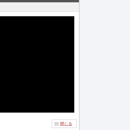
情報）
ONE関連）
化ゾーン関連）
AT)関連）
ム(AT)関連）
(AT)関連）
ータイム(AT)関連）
連）
AT)関連）
ZONE関連）
閉じる