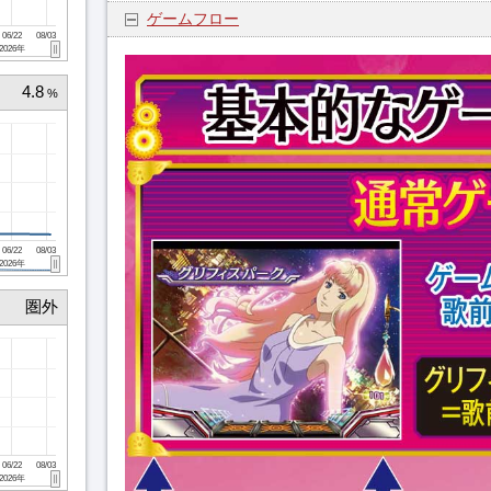
ゲームフロー
06/22
08/03
2026年
4.8
%
06/22
08/03
2026年
圏外
06/22
08/03
2026年