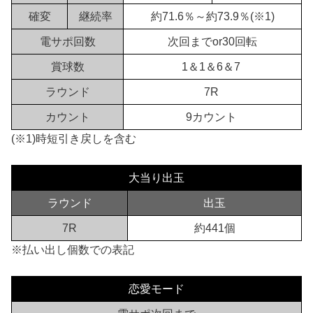
確変
継続率
約71.6％～約73.9％(※1)
電サポ回数
次回までor30回転
賞球数
1＆1＆6＆7
ラウンド
7R
カウント
9カウント
(※1)時短引き戻しを含む
大当り出玉
ラウンド
出玉
7R
約441個
※払い出し個数での表記
恋愛モード