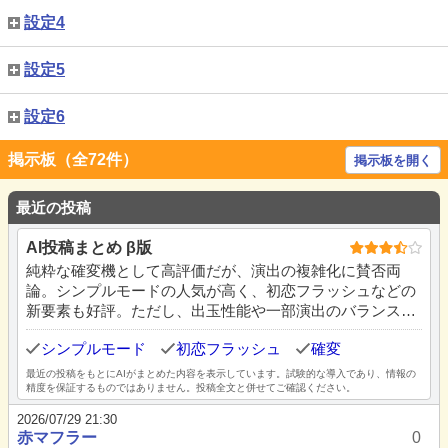
設定4
設定5
設定6
掲示板（全72件）
掲示板を開く
最近の投稿
AI投稿まとめ β版
純粋な確変機として高評価だが、演出の複雑化に賛否両
論。シンプルモードの人気が高く、初恋フラッシュなどの
新要素も好評。ただし、出玉性能や一部演出のバランスに
改善の余地あり。従来ファンと新規層の両方を満足させる
シンプルモード
初恋フラッシュ
確変
難しさが垣間見える。
最近の投稿をもとにAIがまとめた内容を表示しています。試験的な導入であり、情報の
精度を保証するものではありません。投稿全文と併せてご確認ください。
2026/07/29 21:30
赤マフラー
0