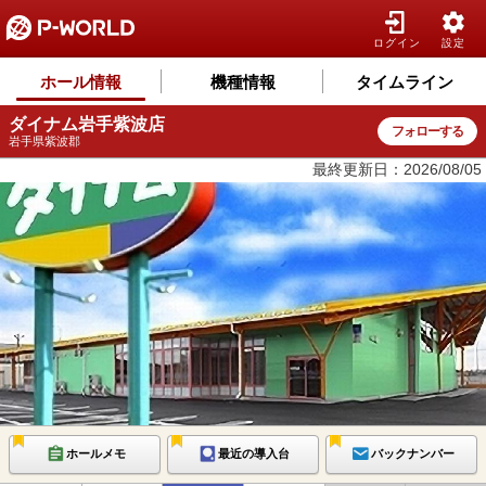
ログイン
設定
ホール情報
機種情報
タイムライン
ダイナム岩手紫波店
フォローする
岩手県紫波郡
最終更新日：2026/08/05
ホールメモ
最近の導入台
バックナンバー