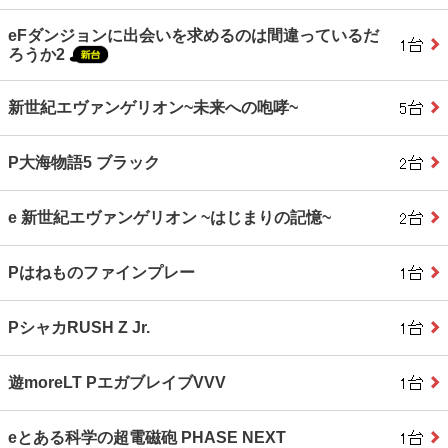
eFダンジョンに出会いを求めるのは間違っているだ
ろうか2
新世紀エヴァンゲリオン~未来への咆哮~
P大海物語5 ブラック
e 新世紀エヴァンゲリオン ~はじまりの記憶~
Pはねものファインプレー
PシャカRUSH Z Jr.
遊moreLT PエガブレイブVVV
eとある科学の超電磁砲 PHASE NEXT