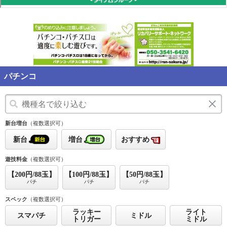
パチンコ
新台増台
（複数選択可）
新台
増台
おすすめ
遊技料金
（複数選択可）
【200円/88玉】
【100円/88玉】
【50円/88玉】
パチ
パチ
パチ
スペック
（複数選択可）
ラッキー
ライト
スマパチ
ミドル
トリガー
ミドル