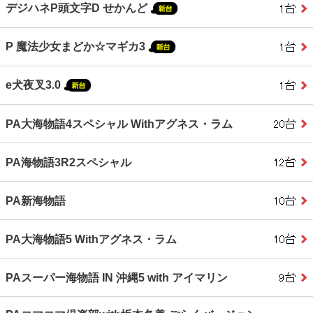
デジハネP頭文字D せかんど
P 魔法少女まどか☆マギカ3
e犬夜叉3.0
PA大海物語4スペシャル Withアグネス・ラム
PA海物語3R2スペシャル
PA新海物語
PA大海物語5 Withアグネス・ラム
PAスーパー海物語 IN 沖縄5 with アイマリン