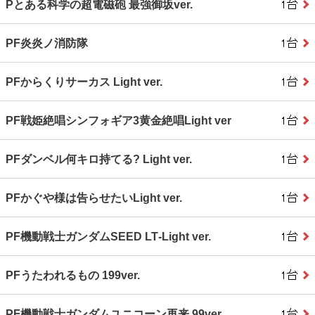
Pとある科学の超電磁砲 最強御坂ver.
PF炎炎ノ消防隊
PFからくりサーカス Light ver.
PF戦姫絶唱シンフォギア3黄金絶唱Light ver
PFダンベル何キロ持てる? Light ver.
PFかぐや様は告らせたいLight ver.
PF機動戦士ガンダムSEED LT‐Light ver.
PFうたわれるもの 199ver.
PF機動戦士ガンダムユニコーン再来 99ver.