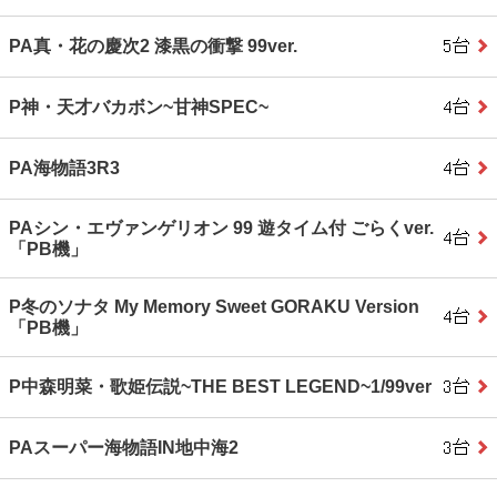
PA真・花の慶次2 漆黒の衝撃 99ver.
P神・天才バカボン~甘神SPEC~
PA海物語3R3
PAシン・エヴァンゲリオン 99 遊タイム付 ごらくver.
「PB機」
P冬のソナタ My Memory Sweet GORAKU Version
「PB機」
P中森明菜・歌姫伝説~THE BEST LEGEND~1/99ver
PAスーパー海物語IN地中海2