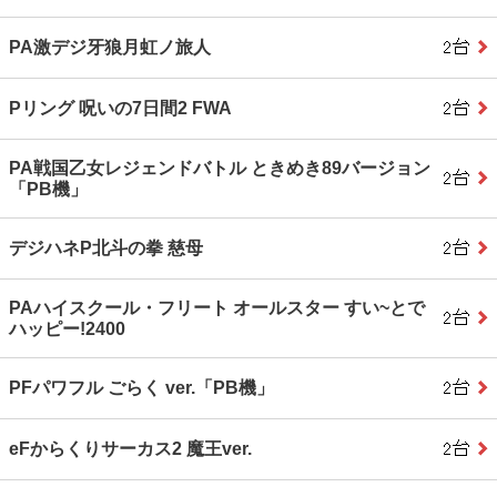
PA激デジ牙狼月虹ノ旅人
Pリング 呪いの7日間2 FWA
PA戦国乙女レジェンドバトル ときめき89バージョン
「PB機」
デジハネP北斗の拳 慈母
PAハイスクール・フリート オールスター すい~とで
ハッピー!2400
PFパワフル ごらく ver.「PB機」
eFからくりサーカス2 魔王ver.