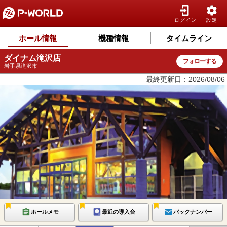
ログイン
設定
ホール情報
機種情報
タイムライン
ダイナム滝沢店
フォローする
岩手県滝沢市
最終更新日：2026/08/06
ホールメモ
最近の導入台
バックナンバー