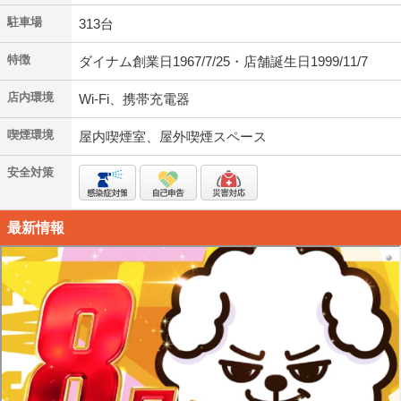
駐車場
313台
特徴
ダイナム創業日1967/7/25・店舗誕生日1999/11/7
店内環境
Wi-Fi、携帯充電器
喫煙環境
屋内喫煙室、屋外喫煙スペース
安全対策
最新情報