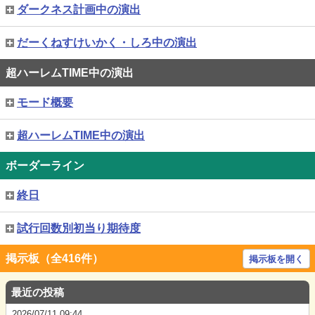
ダークネス計画中の演出
だーくねすけいかく・しろ中の演出
超ハーレムTIME中の演出
モード概要
超ハーレムTIME中の演出
ボーダーライン
終日
試行回数別初当り期待度
掲示板（全416件）
掲示板を開く
最近の投稿
2026/07/11 09:44