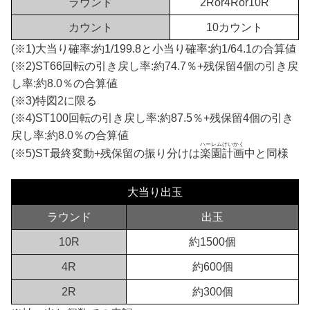
ラウンド
2Ror4Ror10R
カウント
10カウント
(※1)大当り確率:約1/199.8と小当り確率:約1/64.1の合算値
(※2)ST66回転の引き戻し率:約74.7％+残保留4個の引き戻
し率:約8.0％の合算値
(※3)特図2に限る
(※4)ST100回転の引き戻し率:約87.5％+残保留4個の引き
戻し率:約8.0％の合算値
ハーレムけいかく
(※5)ST最終変動+残保留の振り分けは
楽園計画
中と同様
大当り出玉
ラウンド
出玉
10R
約1500個
4R
約600個
2R
約300個