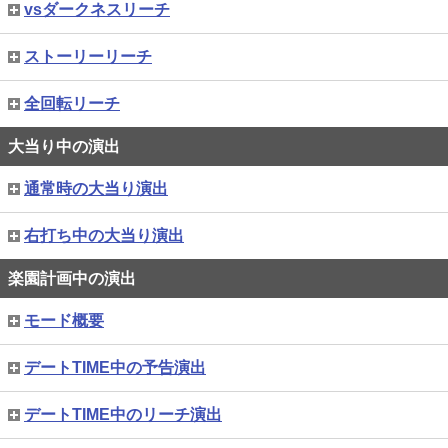
vsダークネスリーチ
ストーリーリーチ
全回転リーチ
大当り中の演出
通常時の大当り演出
右打ち中の大当り演出
楽園計画中の演出
モード概要
デートTIME中の予告演出
デートTIME中のリーチ演出